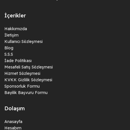
İçerikler
Hakkımızda
İletişim
Kullanıcı Sözleşmesi
Blog
S.S.S
İade Politikası
Mesafeli Satış Sözleşmesi
Hizmet Sözleşmesi
KVKK Gizlilik Sözleşmesi
Sponsorluk Formu
Bayilik Başvuru Formu
Dolaşım
Anasayfa
Hesabım