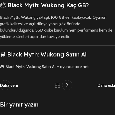
📦 Black Myth: Wukong Kaç GB?
Black Myth: Wukong yaklaşık
100 GB
yer kaplayacak. Oyunun
grafik kalitesi ve açık dünya yapısı göz önünde
bulundurulduğunda, SSD diske kurulum hem performans hem de
yükleme süreleri açısından tavsiye edilir.
🛒 Black Myth: Wukong Satın Al
🎮
Black Myth: Wukong Satın Al – oyuncustore.net
Daha yeni
Daha eski
Bir yanıt yazın