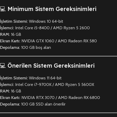
💻 Minimum Sistem Gereksinimleri
İşletim Sistemi:
Windows 10 64-bit
İşlemci:
Intel Core i5-8400 / AMD Ryzen 5 2600
RAM:
16 GB
Ekran Kartı:
NVIDIA GTX 1060 / AMD Radeon RX 580
Depolama:
100 GB boş alan
💻 Önerilen Sistem Gereksinimleri
İşletim Sistemi:
Windows 11 64-bit
İşlemci:
Intel Core i7-9700K / AMD Ryzen 5 5600X
RAM:
16 GB
Ekran Kartı:
NVIDIA RTX 3070 / AMD Radeon RX 6800
Depolama:
100 GB SSD alan önerilir