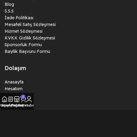
Blog
S.S.S
İade Politikası
Mesafeli Satış Sözleşmesi
Hizmet Sözleşmesi
KVKK Gizlilik Sözleşmesi
Sponsorluk Formu
Bayilik Başvuru Formu
Dolaşım
Anasayfa
Hesabım
Siparişlerim
0
İndirmeler
nasayfa
Siparişlerim
Mağaza
Sepet
Hesabım
Sepet
Ödeme
Kategoriler