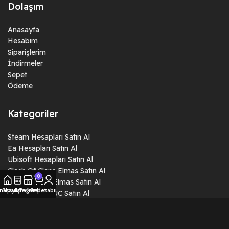
Dolaşım
Anasayfa
Hesabım
Siparişlerim
İndirmeler
Sepet
Ödeme
Kategoriler
Steam Hesapları Satın Al
Ea Hesapları Satın Al
Ubisoft Hesapları Satın Al
Clash Of Clans Elmas Satın Al
0
Clash Royale Elmas Satın Al
nasayfa
Siparişlerim
Mağaza
Sepet
Hesabım
Pubg Mobile UC Satın Al
Valorant VP Satın Al
Brawl Stars Elmas Satın Al
Whiteout Survival Frost Star Satın Al