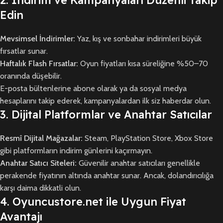
Edin
Mevsimsel İndirimler:
Yaz, kış ve sonbahar indirimleri büyük
fırsatlar sunar.
Haftalık Flash Fırsatlar:
Oyun fiyatları kısa süreliğine %50–70
oranında düşebilir.
E-posta bültenlerine abone olarak ya da sosyal medya
hesaplarını takip ederek, kampanyalardan ilk siz haberdar olun.
3. Dijital Platformlar ve Anahtar Satıcılar
Resmî Dijital Mağazalar:
Steam, PlayStation Store, Xbox Store
gibi platformların indirim günlerini kaçırmayın.
Anahtar Satıcı Siteleri:
Güvenilir anahtar satıcıları genellikle
perakende fiyatının altında anahtar sunar. Ancak, dolandırıcılığa
karşı daima dikkatli olun.
4. Oyuncustore.net ile Uygun Fiyat
Avantajı