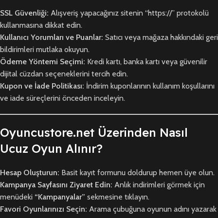
SSL Güvenliği:
Alışveriş yapacağınız sitenin “https://” protokolü
kullanmasına dikkat edin.
Kullanıcı Yorumları ve Puanlar:
Satıcı veya mağaza hakkındaki geri
bildirimleri mutlaka okuyun.
Ödeme Yöntemi Seçimi:
Kredi kartı, banka kartı veya güvenilir
dijital cüzdan seçeneklerini tercih edin.
Kupon ve İade Politikası:
İndirim kuponlarının kullanım koşullarını
ve iade süreçlerini önceden inceleyin.
Oyuncustore.net Üzerinden Nasıl
Ucuz Oyun Alınır?
Hesap Oluşturun:
Basit kayıt formunu doldurup hemen üye olun.
Kampanya Sayfasını Ziyaret Edin:
Anlık indirimleri görmek için
menüdeki
“Kampanyalar”
sekmesine tıklayın.
Favori Oyunlarınızı Seçin:
Arama çubuğuna oyunun adını yazarak