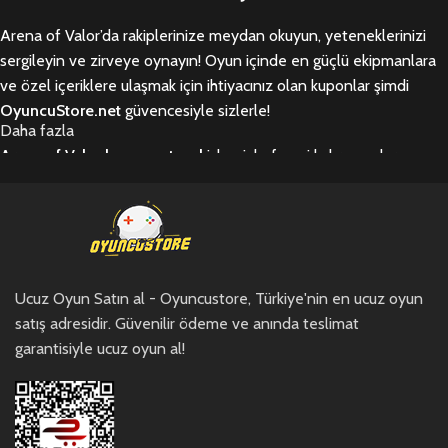
Arena of Valor’da rakiplerinize meydan okuyun, yeteneklerinizi
sergileyin ve zirveye oynayın! Oyun içinde en güçlü ekipmanlara
ve özel içeriklere ulaşmak için ihtiyacınız olan kuponlar şimdi
OyuncuStore.net
güvencesiyle sizlerle!
Daha fazla
Arena of Valor kupon satın al
işlemiyle favori kahramanlarınızı
geliştirin, özel kostümler kazanın ve oyun deneyiminizi bir üst
seviyeye taşıyın. Stratejinizi destekleyecek avantajlarla arenanın
en güçlü savaşçısı siz olun!
Neden OyuncuStore.net?
Ucuz Oyun Satın al - Oyuncustore, Türkiye'nin en ucuz oyun
Hızlı ve Kolay Teslimat
: Satın aldığınız kuponlar anında hesabınıza
satış adresidir. Güvenilir ödeme ve anında teslimat
tanımlanır.
garantisiyle ucuz oyun al!
Güvenli Ödeme
: Güvenilir ödeme altyapımız sayesinde gönül
rahatlığıyla alışveriş yapabilirsiniz.
Avantajlı Fiyatlar
: Arena of Valor kuponlarını en uygun fiyatlarla
satın alın!