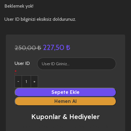
Beklemek yok!
User ID bilginizi eksiksiz doldurunuz.
227,50
₺
250,00
₺
User ID
*
Sepete Ekle
Hemen Al
Kuponlar & Hediyeler
yaz10
forza horizon 4
forza horizon 5