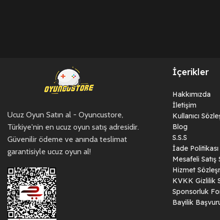
İçerikler
Hakkımızda
İletişim
Ucuz Oyun Satın al - Oyuncustore,
Kullanıcı Sözl
Türkiye'nin en ucuz oyun satış adresidir.
Blog
S.S.S
Güvenilir ödeme ve anında teslimat
İade Politikası
garantisiyle ucuz oyun al!
Mesafeli Satış
Hizmet Sözleş
KVKK Gizlilik 
Sponsorluk F
Bayilik Başvu