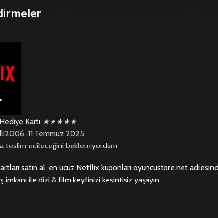
dirmeler
 Hediye Kartı
★
★
★
★
★
li2006
·
11 Temmuz 2025
a teslim edileceğini beklemiyordum
kartları satın al, en ucuz Netflix kuponları oyuncustore.net adresi
iş imkanı ile dizi & film keyfinizi kesintisiz yaşayın.