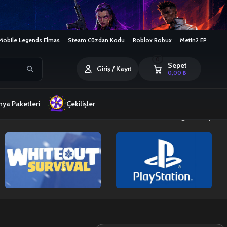
Mobile Legends Elmas
Steam Cüzdan Kodu
Roblox Robux
Metin2 EP
0
Sepet
Giriş / Kayıt
0,00
₺
ya Paketleri
Çekilişler
4 sonucun tümü gösteriliyor