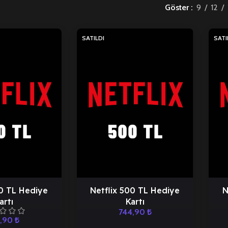
Göster
9
12
SATILDI
SATI
50 TL Hediye
Netflix 500 TL Hediye
N
artı
Kartı
744,90
₺
4,90
₺