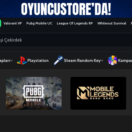
Valorant VP
Pubg Mobile UC
League Of Legends RP
Whiteout Survival
pları
Playstation
Steam Random Key
Kampan