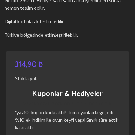
Netflix 250 TL Hediye Kartı satın alma işleminden sonra
hemen teslim edilir.
Dijital kod olarak teslim edilir.
Türkiye bölgesinde etkinleştirilebilir.
314,90
₺
Stokta yok
Kuponlar & Hediyeler
yaz10
forza horizon 4
forza horizon 5
"yaz10" kupon kodu aktif! Tüm oyunlarda geçerli
%10 ek indirim ile oyun keyfi yaşa! Sınırlı süre aktif
kalacaktır.