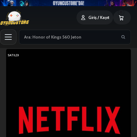
0
Giriş / Kayıt
SATILDI