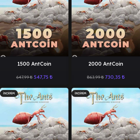
1500 AntCoin
2000 AntCoin
547,75
₺
730,35
₺
647,99
₺
863,99
₺
İNDIRIM
İNDIRIM
SATILDI
SATILDI