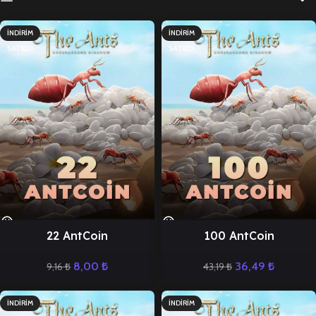
İNDIRIM
İNDIRIM
SATILDI
SATILDI
22 AntCoin
100 AntCoin
8,00
₺
36,49
₺
9,16
₺
43,19
₺
İNDIRIM
İNDIRIM