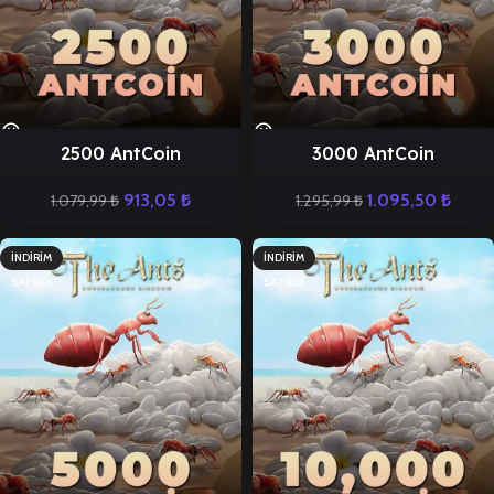
2500 AntCoin
3000 AntCoin
913,05
₺
1.095,50
₺
1.079,99
₺
1.295,99
₺
İNDIRIM
İNDIRIM
SATILDI
SATILDI