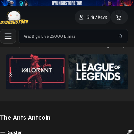
0
Giriş / Kayıt
Ana Sayfa
The Ants Antcoin
13 sonucun tümü gösteriliyor
The Ants Antcoin
Göster