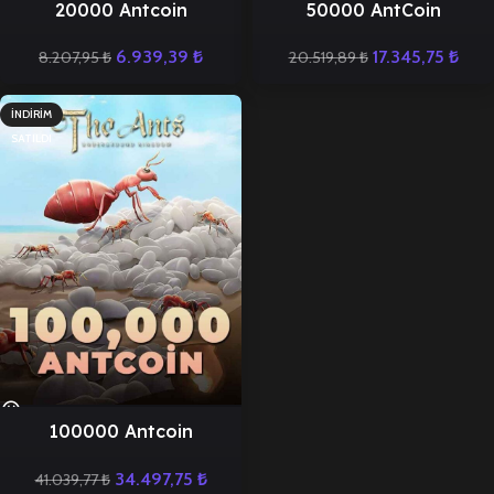
20000 Antcoin
50000 AntCoin
6.939,39
₺
17.345,75
₺
8.207,95
₺
20.519,89
₺
İNDIRIM
SATILDI
100000 Antcoin
34.497,75
₺
41.039,77
₺