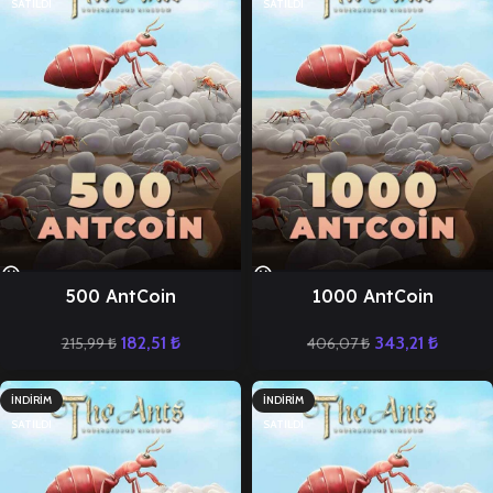
SATILDI
SATILDI
500 AntCoin
1000 AntCoin
182,51
₺
343,21
₺
215,99
₺
406,07
₺
İNDIRIM
İNDIRIM
SATILDI
SATILDI