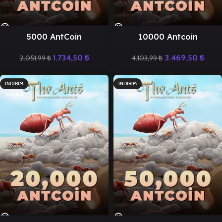
5000 AntCoin
10000 Antcoin
1.734,50
₺
3.469,50
₺
2.051,99
₺
4.103,99
₺
İNDIRIM
İNDIRIM
SATILDI
SATILDI