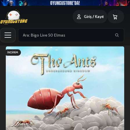
0
Giriş / Kayıt
İNDIRIM
SATILDI