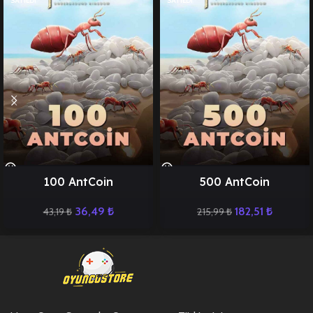
SATILDI
SATILDI
100 AntCoin
500 AntCoin
36,49
₺
182,51
₺
43,19
₺
215,99
₺