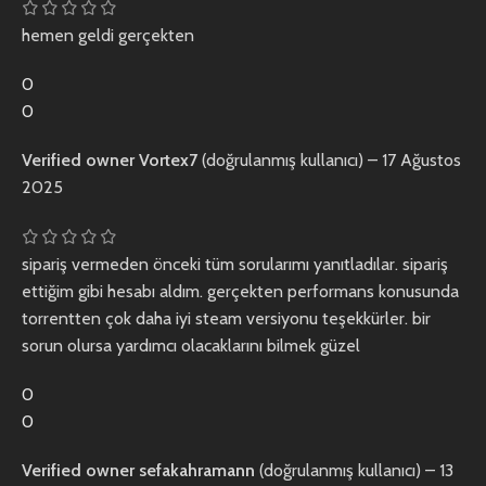
hemen geldi gerçekten
0
0
Verified owner
Vortex7
(doğrulanmış kullanıcı)
–
17 Ağustos
2025
sipariş vermeden önceki tüm sorularımı yanıtladılar. sipariş
ettiğim gibi hesabı aldım. gerçekten performans konusunda
torrentten çok daha iyi steam versiyonu teşekkürler. bir
sorun olursa yardımcı olacaklarını bilmek güzel
0
0
Verified owner
sefakahramann
(doğrulanmış kullanıcı)
–
13