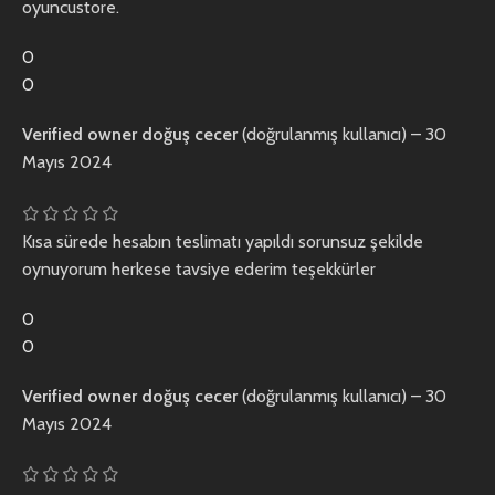
oyuncustore.
0
0
Verified owner
doğuş cecer
(doğrulanmış kullanıcı)
–
30
Mayıs 2024
Kısa sürede hesabın teslimatı yapıldı sorunsuz şekilde
oynuyorum herkese tavsiye ederim teşekkürler
0
0
Verified owner
doğuş cecer
(doğrulanmış kullanıcı)
–
30
Mayıs 2024