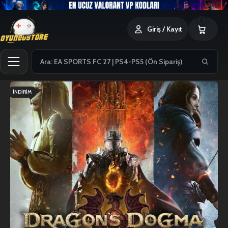
0
Giriş / Kayıt
İNDIRIM