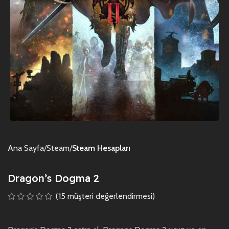
Ana Sayfa
Steam
Steam Hesapları
Dragon’s Dogma 2
(
15
müşteri değerlendirmesi)