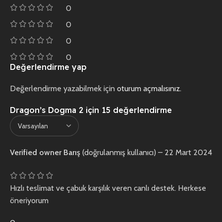
0
0
0
0
Değerlendirme yap
Değerlendirme yazabilmek için
oturum açmalısınız
.
Dragon’s Dogma 2
için 15 değerlendirme
Verified owner
Barış
(doğrulanmış kullanıcı)
–
22 Mart 2024
Hızlı teslimat ve çabuk karşılık veren canlı destek. Herkese
öneriyorum