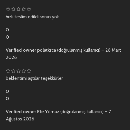
hızlı teslim edildi sorun yok
0
0
Verified owner
polatkrca
(doğrulanmış kullanıcı)
–
28 Mart
2026
beklentimi aştılar teşekkürler
0
0
Verified owner
Efe Yılmaz
(doğrulanmış kullanıcı)
–
7
Ağustos 2026