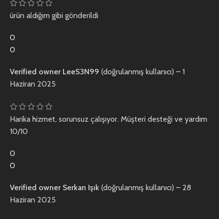
ürün aldığım gibi gönderildi
0
0
Verified owner
LeeS3N99
(doğrulanmış kullanıcı)
–
1
Haziran 2025
Harika hizmet, sorunsuz çalışıyor. Müşteri desteği ve yardım
10/10
0
0
Verified owner
Serkan Işık
(doğrulanmış kullanıcı)
–
28
Haziran 2025