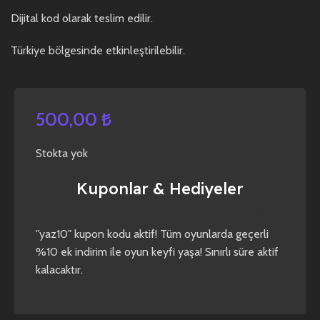
Dijital kod olarak teslim edilir.
Türkiye bölgesinde etkinleştirilebilir.
500,00
₺
Stokta yok
Kuponlar & Hediyeler
yaz10
forza horizon 4
forza horizon 5
"yaz10" kupon kodu aktif! Tüm oyunlarda geçerli
%10 ek indirim ile oyun keyfi yaşa! Sınırlı süre aktif
kalacaktır.