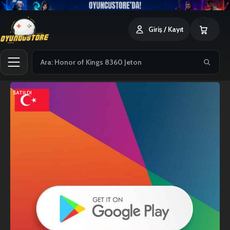
0
Giriş / Kayıt
SATILDI