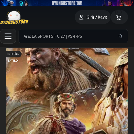
0
Giriş / Kayıt
İNDIRIM
SATILDI