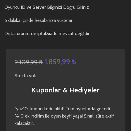
Oyuncu ID ve Server Bilginizi Doğru Giriniz
5 dakika içinde hesabınıza yüklenir
Dijital ürünlerde iptal&iade mevcut değildir.
1.859,99
₺
2.109,99
₺
Stokta yok
Kuponlar & Hediyeler
yaz10
forza horizon 4
forza horizon 5
"yaz10" kupon kodu aktif! Tüm oyunlarda geçerli
%10 ek indirim ile oyun keyfi yaşa! Sınırlı süre aktif
kalacaktır.