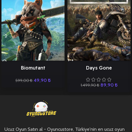
Biomutant
Days Gone
49,90
₺
599,00
₺
89,90
₺
1.499,90
₺
Ucuz Oyun Satın al - Oyuncustore, Türkiye'nin en ucuz oyun