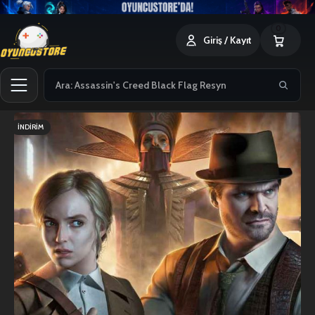
0
Giriş / Kayıt
İNDIRIM