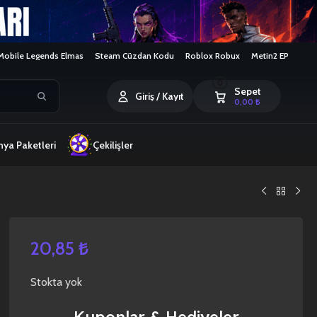
Mobile Legends Elmas
Steam Cüzdan Kodu
Roblox Robux
Metin2 EP
0
Sepet
Giriş / Kayıt
0,00
₺
ya Paketleri
Çekilişler
20,85
₺
Stokta yok