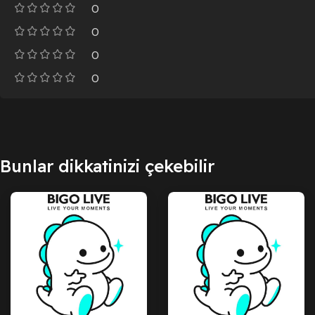
0
0
0
0
Bunlar dikkatinizi çekebilir
SATILDI
SATILDI