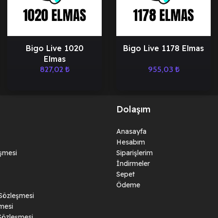
Bigo Live 1020
Bigo Live 1178 Elmas
Elmas
827,02
₺
955,03
₺
Dolaşım
Anasayfa
Hesabım
eşmesi
Siparişlerim
İndirmeler
Sepet
Ödeme
 Sözleşmesi
mesi
Sözleşmesi