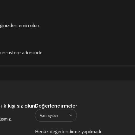
rdiğinizden emin olun.
Oyuncustore adresinde.
lk kişi siz olun
Değerlendirmeler
ısınız
.
Henüz değerlendirme yapılmadı.