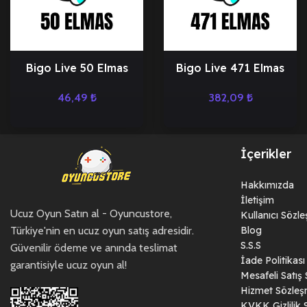
Bigo Live 50 Elmas
Bigo Live 471 Elmas
46,49
₺
382,09
₺
İçerikler
Hakkımızda
İletişim
Ucuz Oyun Satın al - Oyuncustore,
Kullanıcı Sözl
Türkiye'nin en ucuz oyun satış adresidir.
Blog
S.S.S
Güvenilir ödeme ve anında teslimat
İade Politikası
garantisiyle ucuz oyun al!
Mesafeli Satış
Hizmet Sözleş
KVKK Gizlilik 