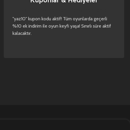
Kuponlar & Hediyeler
yaz10
forza horizon 4
forza horizon 5
"yaz10" kupon kodu aktif! Tüm oyunlarda geçerli
%10 ek indirim ile oyun keyfi yaşa! Sınırlı süre aktif
kalacaktır.