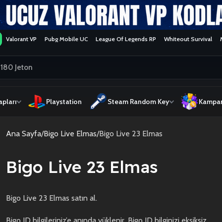
Valorant VP
Pubg Mobile UC
League Of Legends RP
Whiteout Survival
pları
Playstation
Steam Random Key
Kampan
Ana Sayfa
Bigo Live Elmas
Bigo Live 23 Elmas
Bigo Live 23 Elmas
Bigo Live 23 Elmas satın al.
Bigo ID bilgileriniz’e anında yüklenir. Bigo ID bilginizi eksiksiz