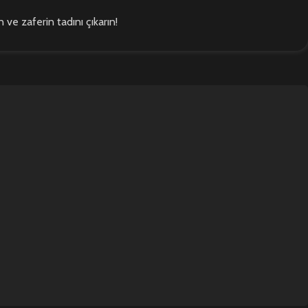
 ve zaferin tadını çıkarın!