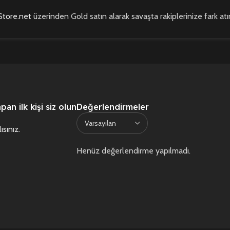
tore.net
üzerinden Gold satın alarak savaşta rakiplerinize fark atın
an ilk kişi siz olun
Değerlendirmeler
ısınız
.
Henüz değerlendirme yapılmadı.