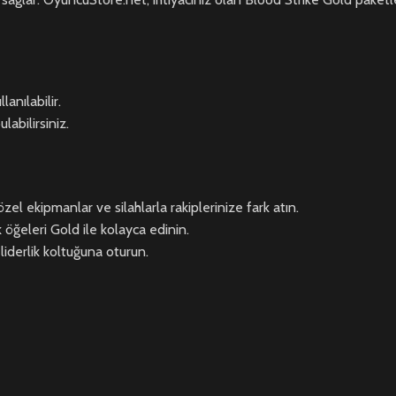
anılabilir.
abilirsiniz.
l ekipmanlar ve silahlarla rakiplerinize fark atın.
öğeleri Gold ile kolayca edinin.
liderlik koltuğuna oturun.