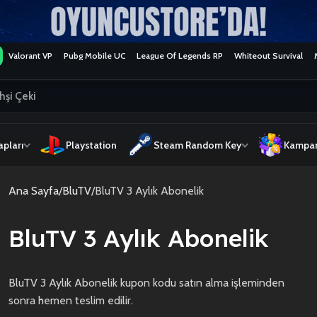
Valorant VP
Pubg Mobile UC
League Of Legends RP
Whiteout Survival
pları
Playstation
Steam Random Key
Kampan
Ana Sayfa
BluTV
BluTV 3 Aylık Abonelik
BluTV 3 Aylık Abonelik
BluTV 3 Aylık Abonelik kupon kodu satın alma işleminden
sonra hemen teslim edilir.