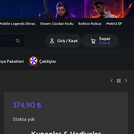
Mobile Legends Elmas
Steam Cüzdan Kodu
Roblox Robux
Metin2 EP
0
Sepet
Giriş / Kayıt
0,00
₺
ya Paketleri
Çekilişler
374,90
₺
Stokta yok