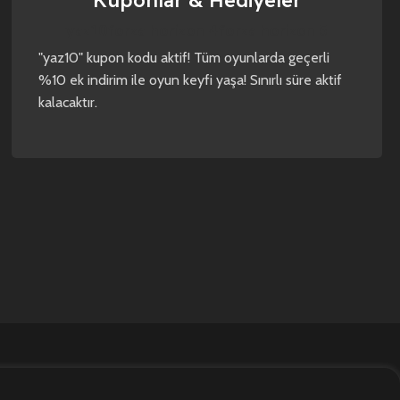
Kuponlar & Hediyeler
yaz10
forza horizon 4
forza horizon 5
"yaz10" kupon kodu aktif! Tüm oyunlarda geçerli
%10 ek indirim ile oyun keyfi yaşa! Sınırlı süre aktif
kalacaktır.