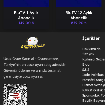
BluTV 1 Aylık
BluTV 12 Aylık
Abonelik
Abonelik
149,00
₺
879,90
₺
İçerikler
Hakkımızda
İletişim
Ucuz Oyun Satın al - Oyuncustore,
Kullanıcı Sözl
Türkiye'nin en ucuz oyun satış adresidir.
Blog
S.S.S
Güvenilir ödeme ve anında teslimat
İade Politikası
garantisiyle ucuz oyun al!
Mesafeli Satış
Hizmet Sözleş
KVKK Gizlilik 
Sponsorluk F
Bayilik Başvu