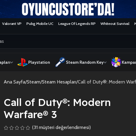
Valorant VP
Pubg Mobile UC
League Of Legends RP
Whiteout Survival
pları
Playstation
Steam Random Key
Kampan
Ana Sayfa
Steam
Steam Hesapları
Call of Duty®: Modern War
Call of Duty®: Modern
Warfare® 3
(
31
müşteri değerlendirmesi)