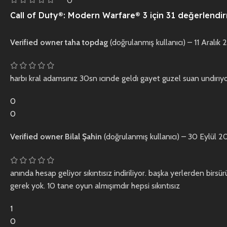
0
Call of Duty®: Modern Warfare® 3
için 31 değerlendi
Verified owner
taha topdag
(doğrulanmış kullanıcı)
–
11 Aralık 
harbı kral adamsınız 30sn ıcınde geldı gayet guzel suan undırı
0
0
Verified owner
Bilal Şahin
(doğrulanmış kullanıcı)
–
30 Eylül 2
anında hesap geliyor sıkıntısız indiriliyor. başka yerlerden bir
gerek yok. 10 tane oyun almışımdır hepsi sıkıntısız
1
0