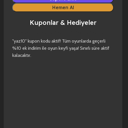
Hemen Al
Kuponlar & Hediyeler
yaz10
forza horizon 4
forza horizon 5
"yaz10" kupon kodu aktif! Tüm oyunlarda geçerli
%10 ek indirim ile oyun keyfi yaşa! Sınırlı süre aktif
kalacaktır.