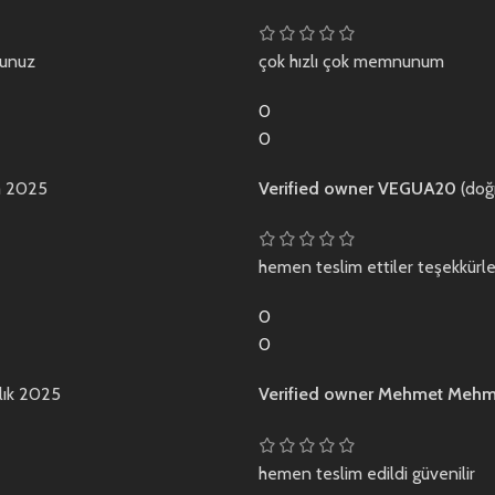
sunuz
çok hızlı çok memnunum
0
0
m 2025
Verified owner
VEGUA20
(doğ
hemen teslim ettiler teşekkürle
0
0
lık 2025
Verified owner
Mehmet Meh
hemen teslim edildi güvenilir