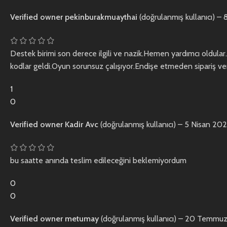
Verified owner
pekinburakmuaythai
(doğrulanmış kullanıcı)
–
Destek birimi son derece ilgili ve nazik.Hemen yardımcı oldular.
kodlar geldi.Oyun sorunsuz çalışıyor.Endişe etmeden sipariş vere
1
0
Verified owner
Kadir Avc
(doğrulanmış kullanıcı)
–
5 Nisan 20
bu saatte anında teslim edileceğini beklemiyordum
0
0
Verified owner
metumay
(doğrulanmış kullanıcı)
–
20 Temmuz