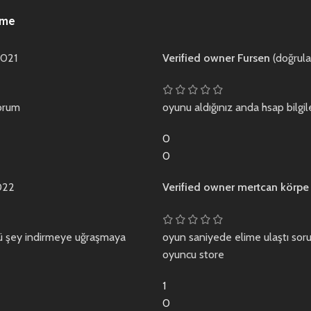
rme
2021
Verified owner
Fursen
(doğrula
yorum
oyunu aldığınız anda hsap bilgile
0
0
022
Verified owner
mertcan körp
sürü şey indirmeye uğraşmaya
oyun saniyede elime ulaştı sor
oyuncu store
1
0