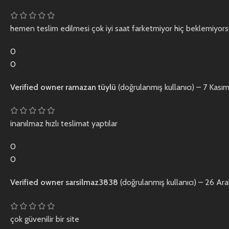
hemen teslim edilmesi çok iyi saat farketmiyor hiç beklemiyor
0
0
Verified owner
ramazan tüylü
(doğrulanmış kullanıcı)
–
7 Kası
inanılmaz hızlı teslimat yaptılar
0
0
Verified owner
sarsilmaz3838
(doğrulanmış kullanıcı)
–
26 Ara
çok güvenilir bir site