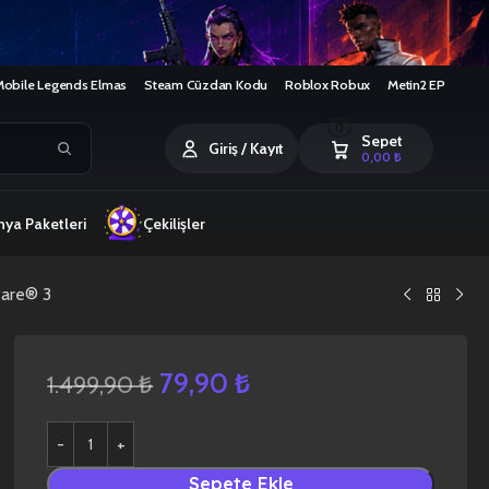
Mobile Legends Elmas
Steam Cüzdan Kodu
Roblox Robux
Metin2 EP
0
Sepet
Giriş / Kayıt
0,00
₺
ya Paketleri
Çekilişler
fare® 3
79,90
₺
1.499,90
₺
Sepete Ekle