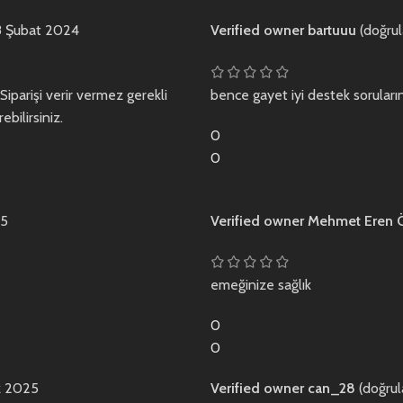
8 Şubat 2024
Verified owner
bartuuu
(doğrul
Siparişi verir vermez gerekli
bence gayet iyi destek sorular
bilirsiniz.
0
0
25
Verified owner
Mehmet Eren
emeğinize sağlık
0
0
 2025
Verified owner
can_28
(doğrul