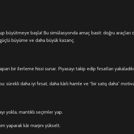
urup büyütmeye başla! Bu simülasyonda amaç basit: doğru araçları doğ
daha güçlü büyüme ve daha büyük kazanç.
apan bir ilerleme hissi sunar. Piyasayı takip edip fırsatları yakala
: sürekli daha iyi fırsat, daha kârlı hamle ve “bir satış daha” moti
sayı yokla, mantıklı seçimler yap.
ım yaparak kâr marjını yükselt.