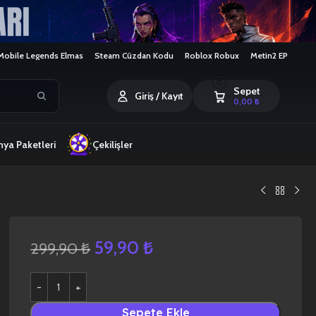
Mobile Legends Elmas
Steam Cüzdan Kodu
Roblox Robux
Metin2 EP
0
Sepet
Giriş / Kayıt
0,00
₺
ya Paketleri
Çekilişler
59,90
₺
299,90
₺
Sepete Ekle