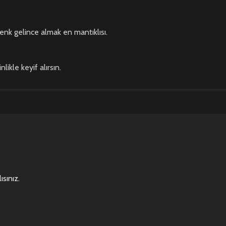
nk gelince almak en mantıklısı.
likle keyif alırsın.
ısınız
.