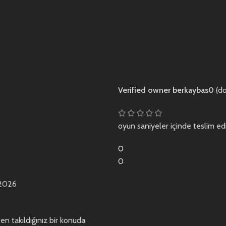
Verified owner
berkaybas0
(do
oyun saniyeler içinde teslim edi
0
0
 2026
n takıldığınız bir konuda