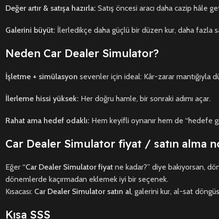
Değer artır & satışa hazırla:
Satış öncesi aracı daha cazip hâle get
Galerini büyüt:
İlerledikçe daha güçlü bir düzen kur, daha fazla 
Neden Car Dealer Simulator?
İşletme + simülasyon
sevenler için ideal: Kâr-zarar mantığıyla 
İlerleme hissi yüksek:
Her doğru hamle, bir sonraki adımı açar.
Rahat ama hedef odaklı:
Hem keyifli oynanır hem de “hedefe gi
Car Dealer Simulator fiyat / satın alma 
Eğer “
Car Dealer Simulator fiyat
ne kadar?” diye bakıyorsan, dön
dönemlerde kaçırmadan eklemek iyi bir seçenek.
Kısacası:
Car Dealer Simulator satın al
, galerini kur, al-sat döng
Kısa SSS