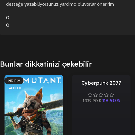
desteğe yazabiliyorsunuz yardımcı oluyorlar öneririm
0
0
Bunlar dikkatinizi çekebilir
İNDIRIM
İNDIRIM
Cyberpunk 2077
SATILDI
119,90
₺
1.339,90
₺