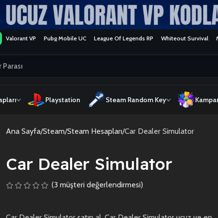
Valorant VP
Pubg Mobile UC
League Of Legends RP
Whiteout Survival
pları
Playstation
Steam Random Key
Kampan
Ana Sayfa
Steam
Steam Hesapları
Car Dealer Simulator
Car Dealer Simulator
(
3
müşteri değerlendirmesi)
Car Dealer Simulator satın al, Car Dealer Simulator ucuz ve en