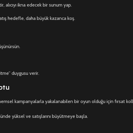
ir, alıcıyı ikna edecek bir sunum yap.
satış hedefle, daha büyük kazanca koş.
düşünürsün.
tme” duygusu verir.
notu
emsel kampanyalarla yakalanabilen bir oyun olduğu için fırsat kol
üsünde yüksel ve satışlarını büyütmeye başla.