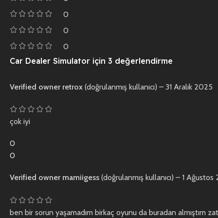
0
0
0
Car Dealer Simulator
için 3 değerlendirme
Verified owner
retrox
(doğrulanmış kullanıcı)
–
31 Aralık 2025
çok iyi
0
0
Verified owner
mamiigess
(doğrulanmış kullanıcı)
–
1 Ağustos
ben bir sorun yaşamadım birkaç oyunu da buradan almıştım zate