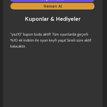
Hemen Al
Kuponlar & Hediyeler
yaz10
forza horizon 4
forza horizon 5
"yaz10" kupon kodu aktif! Tüm oyunlarda geçerli
%10 ek indirim ile oyun keyfi yaşa! Sınırlı süre aktif
kalacaktır.