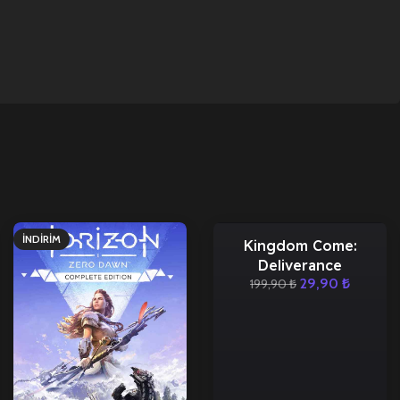
İNDIRIM
İNDIRIM
Kingdom Come:
SATILDI
Deliverance
29,90
₺
199,90
₺