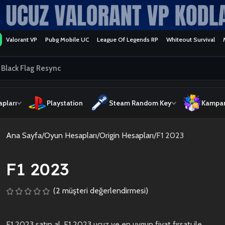
Valorant VP
Pubg Mobile UC
League Of Legends RP
Whiteout Survival
pları
Playstation
Steam Random Key
Kampan
Ana Sayfa
Oyun Hesapları
Origin Hesapları
F1 2023
F1 2023
(
2
müşteri değerlendirmesi)
F1 2023 satın al, F1 2023 ucuz ve en uygun fiyat fırsatı ile