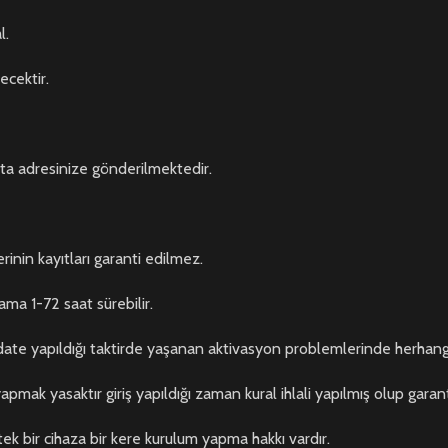
l.
ecektir.
posta adresinize gönderilmektedir.
inin kayıtları garanti edilmez.
ama 1-72 saat sürebilir.
te yapıldığı taktirde yaşanan aktivasyon problemlerinde herhangi
pmak yasaktır giriş yapıldığı zaman kural ihlali yapılmış olup garant
 tek bir cihaza bir kere kurulum yapma hakkı vardır.