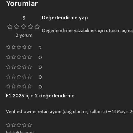
Yorumlar
Değerlendirme yap
5
Değerlendirme yazabilmek için
oturum açmal
2 yorum
2
0
0
0
0
F1 2023
için 2 değerlendirme
Verified owner
ertan aydın
(doğrulanmış kullanıcı)
–
13 Mayıs 
kaliteli hizmet