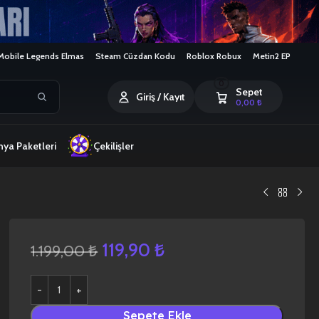
Mobile Legends Elmas
Steam Cüzdan Kodu
Roblox Robux
Metin2 EP
0
Sepet
Giriş / Kayıt
0,00
₺
ya Paketleri
Çekilişler
119,90
₺
1.199,00
₺
Sepete Ekle