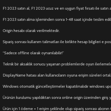
F1 2023 satın al, F1 2023 ucuz ve en uygun fiyat fırsatı ile satın a
F1 2023 satın alma işleminden sonra 1-48 saat içinde teslim edil
Origin hesabı olarak verilmektedir.
Sipariş sonrası kullanım talimatları ile birlikte hesap bilgileri e 
“Sadece offline olarak oynanılabilir!”
Teknik bir aksaklık sonucu yaşanan problemlerde oyun ilerlemeler
DisplayName hatası alan kullanıcıların oyuna erişim süreleri ortal
Windows otomatik güncelleştirmeler kapatılmalıdır windows upda
Ürünün kurulumu yapıldıktan sonra online origin üzerinden giriş ya
Ürün için 1 ödeme = 1 erişim şeklinde olup sipariş sonrası alıcının