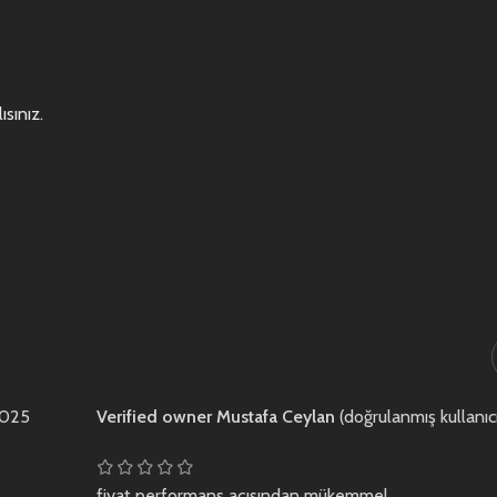
ısınız
.
2025
Verified owner
Mustafa Ceylan
(doğrulanmış kullanıc
fiyat performans açısından mükemmel