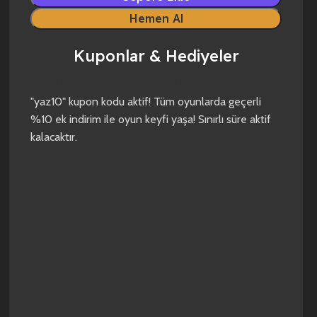
Hemen Al
Kuponlar & Hediyeler
yaz10
forza horizon 4
forza horizon 5
"yaz10" kupon kodu aktif! Tüm oyunlarda geçerli
%10 ek indirim ile oyun keyfi yaşa! Sınırlı süre aktif
kalacaktır.