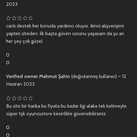
2023
canlı destek her konuda yardımcı oluyor. ikinci alışverişimi
yaptım siteden. ilk başta güven sorunu yaşasam da şu an
her şey çok güzel.
0
0
Verified owner
Mahmut Şahin
(doğrulanmış kullanıcı)
–
12
Haziran 2023
Bu site bir harika bu fiyata bu kadar ilgi alaka tek kelimeyle
süper tşk oyuncustore kesinlikle güvenebilirsiniz
0
0