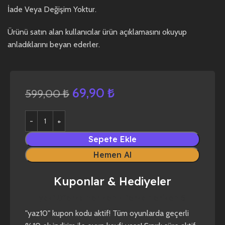
İade Veya Değişim Yoktur.
Ürünü satın alan kullanıcılar ürün açıklamasını okuyup
anladıklarını beyan ederler.
69,90
₺
599,00
₺
Sepete Ekle
Hemen Al
Kuponlar & Hediyeler
yaz10
forza horizon 4
forza horizon 5
"yaz10" kupon kodu aktif! Tüm oyunlarda geçerli