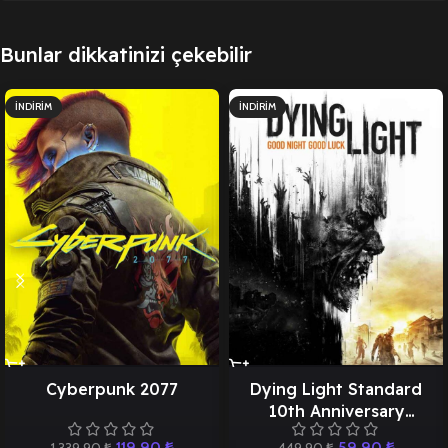
Bunlar dikkatinizi çekebilir
İNDIRIM
İNDIRIM
Cyberpunk 2077
Dying Light Standard
10th Anniversary
Edition
119,90
₺
59,90
₺
1.339,90
₺
449,90
₺