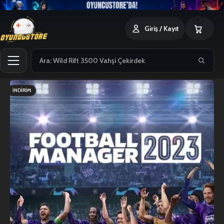
0
Giriş / Kayıt
İNDIRIM