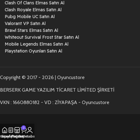
Clash Of Clans Elmas Satın Al
Clash Royale Elmas Satın Al
Pubg Mobile UC Satın Al
Valorant VP Satın Al
Brawl Stars Elmas Satın Al
Whiteout Survival Frost Star Satın Al
Mobile Legends Elmas Satın Al
Playstation Oyunları Satın Al
Copyright © 2017 - 2026 | Oyuncustore
BERSERK GAME YAZILIM TİCARET LİMİTED ŞİRKETİ
VKN : 1660880182 - VD : ZİYAPAŞA - Oyuncustore
0
nasayfa
Siparişlerim
Mağaza
Sepet
Hesabım