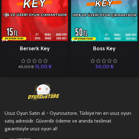
Berserk Key
Boss Key
15,00
₺
50,00
₺
45,00
₺
Ucuz Oyun Satın al - Oyuncustore, Türkiye'nin en ucuz oyun
satış adresidir. Güvenilir ödeme ve anında teslimat
garantisiyle ucuz oyun al!