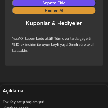
Sepete Ekle
Hemen Al
Kuponlar & Hediyeler
yaz10
forza horizon 4
forza horizon 5
"yaz10" kupon kodu aktif! Tüm oyunlarda geçerli
%10 ek indirim ile oyun keyfi yaşa! Sınırlı süre aktif
kalacaktır.
Açıklama
Fox Key satışı başlamıştır!
-Sınırlı sayıdadır.