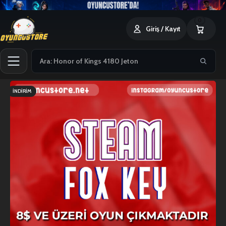
0
Giriş / Kayıt
İNDIRIM