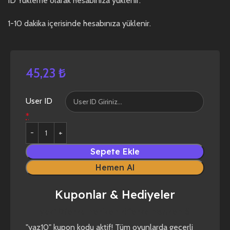
ID Yükleme olarak hesabınıza yüklenir.
1-10 dakika içerisinde hesabınıza yüklenir.
45,23
₺
User ID
*
Sepete Ekle
Hemen Al
Kuponlar & Hediyeler
yaz10
forza horizon 4
forza horizon 5
"yaz10" kupon kodu aktif! Tüm oyunlarda geçerli