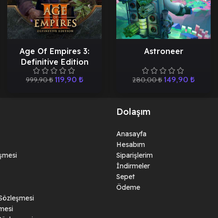
Age Of Empires 3:
Astroneer
Definitive Edition
119,90
₺
149,90
₺
999,90
₺
280,00
₺
Dolaşım
Anasayfa
Hesabım
eşmesi
Siparişlerim
İndirmeler
Sepet
Ödeme
 Sözleşmesi
mesi