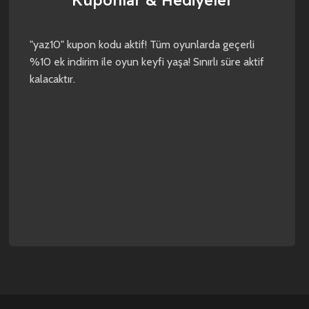
Kuponlar & Hediyeler
yaz10
forza horizon 4
forza horizon 5
"yaz10" kupon kodu aktif! Tüm oyunlarda geçerli
%10 ek indirim ile oyun keyfi yaşa! Sınırlı süre aktif
kalacaktır.