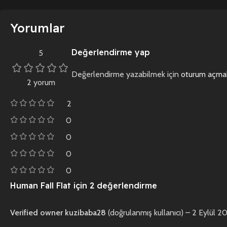
Yorumlar
Değerlendirme yap
5
Değerlendirme yazabilmek için
oturum açmal
2 yorum
2
0
0
0
0
Human Fall Flat
için 2 değerlendirme
Verified owner
kuzibaba28
(doğrulanmış kullanıcı)
–
2 Eylül 2