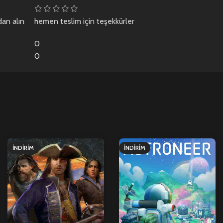
dan alın
hemen teslim için teşekkürler
0
0
İNDIRIM
İNDIRIM