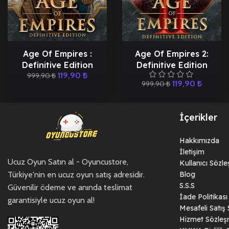
Age Of Empires :
Age Of Empires 2:
Definitive Edition
Definitive Edition
119,90
₺
999,90
₺
119,90
₺
999,90
₺
İçerikler
Hakkımızda
İletişim
Ucuz Oyun Satın al - Oyuncustore,
Kullanıcı Sözl
Türkiye'nin en ucuz oyun satış adresidir.
Blog
S.S.S
Güvenilir ödeme ve anında teslimat
İade Politikası
garantisiyle ucuz oyun al!
Mesafeli Satış
Hizmet Sözleş