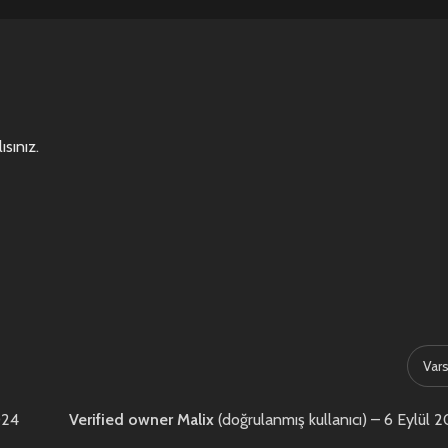
ısınız
.
024
Verified owner
Malix
(doğrulanmış kullanıcı)
–
6 Eylül 