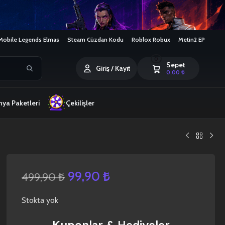
Mobile Legends Elmas
Steam Cüzdan Kodu
Roblox Robux
Metin2 EP
0
Sepet
Giriş / Kayıt
0,00
₺
ya Paketleri
Çekilişler
99,90
₺
499,90
₺
Stokta yok