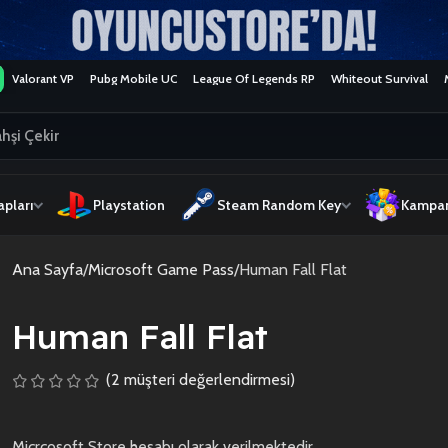
Valorant VP
Pubg Mobile UC
League Of Legends RP
Whiteout Survival
pları
Playstation
Steam Random Key
Kampan
Ana Sayfa
Microsoft Game Pass
Human Fall Flat
Human Fall Flat
(
2
müşteri değerlendirmesi)
Micrcosoft Store hesabı olarak verilmektedir.