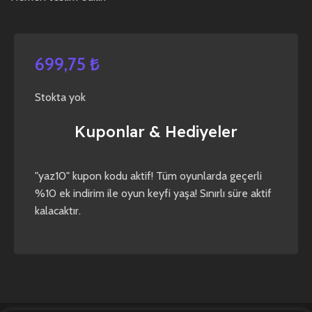
699,75
₺
Stokta yok
Kuponlar & Hediyeler
yaz10
forza horizon 4
forza horizon 5
"yaz10" kupon kodu aktif! Tüm oyunlarda geçerli
%10 ek indirim ile oyun keyfi yaşa! Sınırlı süre aktif
kalacaktır.