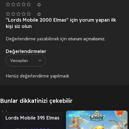
0
0
“Lords Mobile 2000 Elmas” için yorum yapan ilk
kişi siz olun
Değerlendirme yazabilmek için
oturum açmalısınız
.
Değerlendirmeler
Henüz değerlendirme yapılmadı.
Bunlar dikkatinizi çekebilir
İNDIRIM
SATILDI
Lords Mobile 395 Elmas