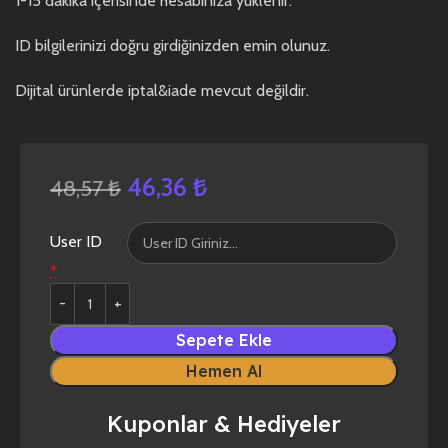
1-15 dakika içerisinde hesabınıza yüklenir.
ID bilgilerinizi doğru girdiğinizden emin olunuz.
Dijital ürünlerde iptal&iade mevcut değildir.
46,36
₺
48,57
₺
User ID
*
Sepete Ekle
Hemen Al
Kuponlar & Hediyeler