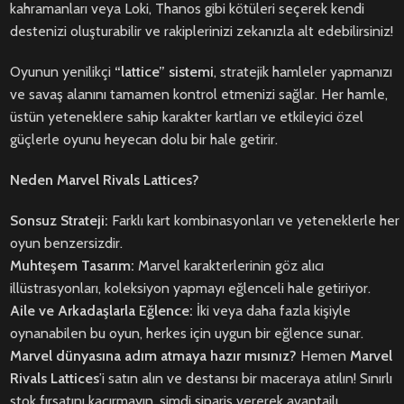
kahramanları veya Loki, Thanos gibi kötüleri seçerek kendi
destenizi oluşturabilir ve rakiplerinizi zekanızla alt edebilirsiniz!
Oyunun yenilikçi
“lattice” sistemi
, stratejik hamleler yapmanızı
ve savaş alanını tamamen kontrol etmenizi sağlar. Her hamle,
üstün yeteneklere sahip karakter kartları ve etkileyici özel
güçlerle oyunu heyecan dolu bir hale getirir.
Neden Marvel Rivals Lattices?
Sonsuz Strateji:
Farklı kart kombinasyonları ve yeteneklerle her
oyun benzersizdir.
Muhteşem Tasarım:
Marvel karakterlerinin göz alıcı
illüstrasyonları, koleksiyon yapmayı eğlenceli hale getiriyor.
Aile ve Arkadaşlarla Eğlence:
İki veya daha fazla kişiyle
oynanabilen bu oyun, herkes için uygun bir eğlence sunar.
Marvel dünyasına adım atmaya hazır mısınız?
Hemen
Marvel
Rivals Lattices
’i satın alın ve destansı bir maceraya atılın! Sınırlı
stok fırsatını kaçırmayın, şimdi sipariş vererek avantajlı