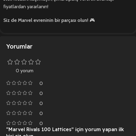
fiyatlardan yararlanın!
Siz de Marvel evreninin bir parçası olun!
🎮
Yorumlar
0 yorum
0
0
0
0
0
“Marvel Rivals 100 Lattices” için yorum yapan ilk
kişi siz olun