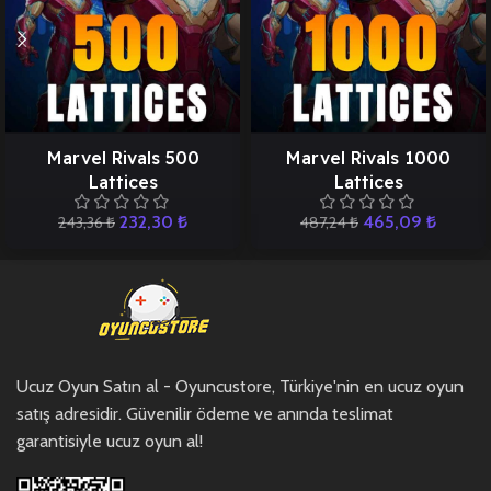
Marvel Rivals 500
Marvel Rivals 1000
Lattices
Lattices
232,30
₺
465,09
₺
243,36
₺
487,24
₺
Ucuz Oyun Satın al - Oyuncustore, Türkiye'nin en ucuz oyun
satış adresidir. Güvenilir ödeme ve anında teslimat
garantisiyle ucuz oyun al!