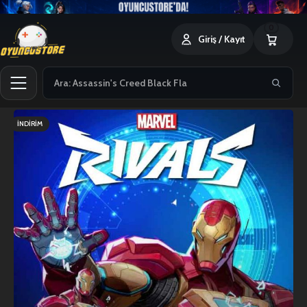
0
Giriş / Kayıt
İNDIRIM