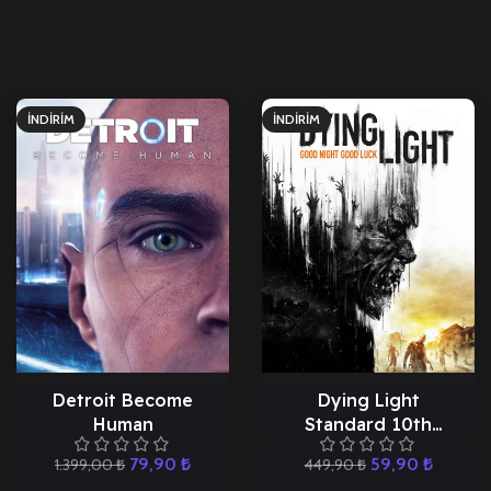
İNDIRIM
İNDIRIM
Detroit Become
Dying Light
Human
Standard 10th
Anniversary Edition
79,90
₺
59,90
₺
1.399,00
₺
449,90
₺