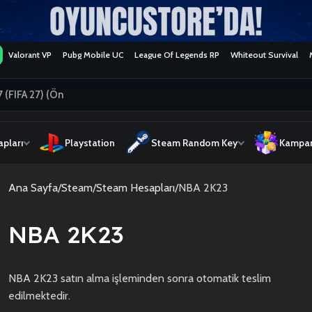
Valorant VP
Pubg Mobile UC
League Of Legends RP
Whiteout Survival
pları
Playstation
Steam Random Key
Kampan
Ana Sayfa
Steam
Steam Hesapları
NBA 2K23
NBA 2K23
NBA 2K23 satın alma işleminden sonra otomatik teslim
edilmektedir.