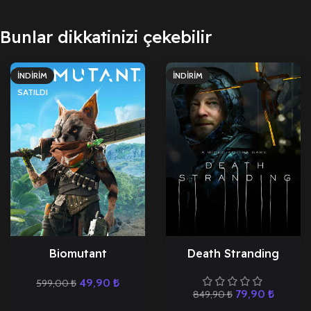
Bunlar dikkatinizi çekebilir
İNDIRIM
İNDIRIM
SATILDI
Biomutant
Death Stranding
49,90
₺
599,00
₺
79,90
₺
849,90
₺