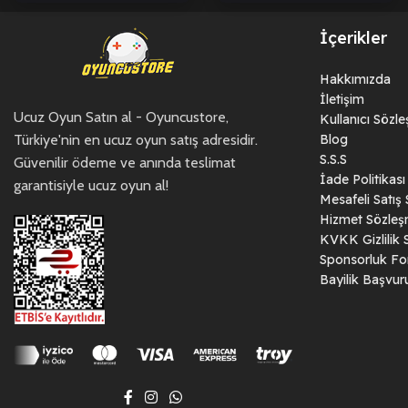
İçerikler
Hakkımızda
İletişim
Ucuz Oyun Satın al - Oyuncustore,
Kullanıcı Sözl
Türkiye'nin en ucuz oyun satış adresidir.
Blog
S.S.S
Güvenilir ödeme ve anında teslimat
İade Politikası
garantisiyle ucuz oyun al!
Mesafeli Satış
Hizmet Sözleş
KVKK Gizlilik 
Sponsorluk F
Bayilik Başvu