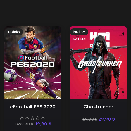
İNDIRIM
İNDIRIM
SATILDI
eFootball PES 2020
Ghostrunner
29,90
₺
169,00
₺
119,90
₺
1.499,90
₺