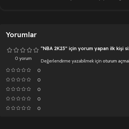
Yorumlar
“NBA 2K23” için yorum yapan ilk kişi si
0 yorum
Değerlendirme yazabilmek için
oturum açmal
0
0
0
0
0