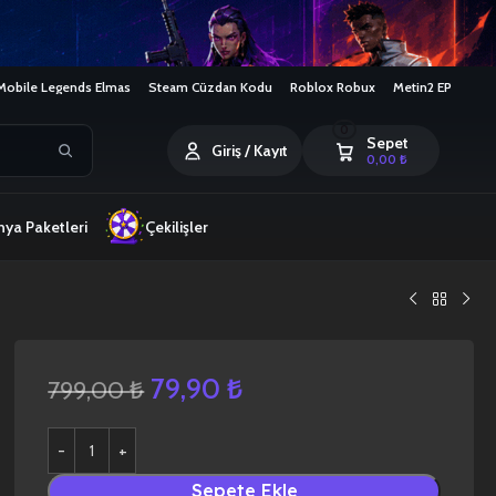
Mobile Legends Elmas
Steam Cüzdan Kodu
Roblox Robux
Metin2 EP
0
Sepet
Giriş / Kayıt
0,00
₺
ya Paketleri
Çekilişler
79,90
₺
799,00
₺
Sepete Ekle