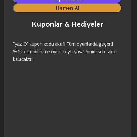
Hemen Al
Kuponlar & Hediyeler
yaz10
forza horizon 4
forza horizon 5
"yaz10" kupon kodu aktif! Tüm oyunlarda geçerli
%10 ek indirim ile oyun keyfi yaşa! Sınırlı süre aktif
kalacaktır.