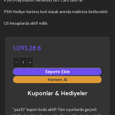
PSN (PlayStation Network) Gift Card satın al.
PSN Hediye Kartınız kod olarak anında mailinize iletilecektir.
US hesaplarda aktif edilir.
1.095,28
₺
Sepete Ekle
Hemen Al
Kuponlar & Hediyeler
yaz10
forza horizon 4
forza horizon 5
"yaz10" kupon kodu aktif! Tüm oyunlarda geçerli