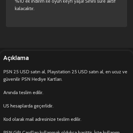
%10 ek indirim ile oyun keyfi yaşa! Sınırlı süre aktif
kalacaktır.
Açıklama
PSN 25 USD satın al, Playstation 25 USD satın al, en ucuz ve
güvenilir PSN Hediye Kartları.
Anında teslim edilir.
US hesaplarda geçerlidir.
Kod olarak mail adresinize teslim edilir.
PSN Gift Card’ları kullanmak oldukça basittir. İşte kullanım