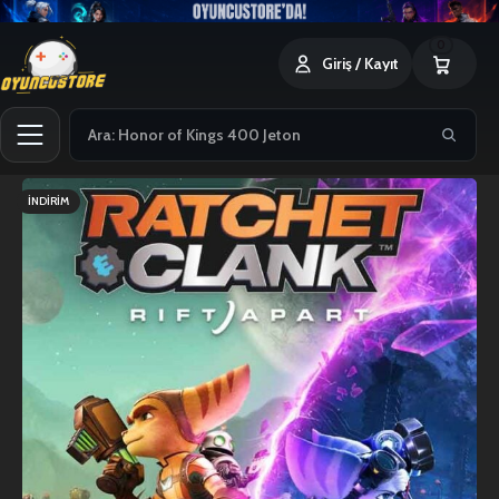
0
Giriş / Kayıt
İNDIRIM