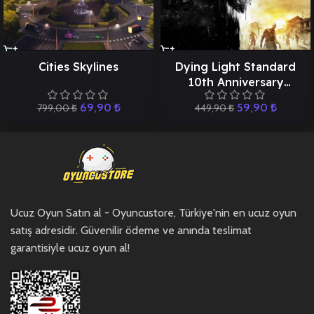
Cities Skylines
Dying Light Standard
10th Anniversary
Edition
69,90
₺
59,90
₺
799,00
₺
449,90
₺
Ucuz Oyun Satın al - Oyuncustore, Türkiye'nin en ucuz oyun
satış adresidir. Güvenilir ödeme ve anında teslimat
garantisiyle ucuz oyun al!