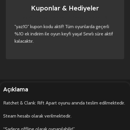
Kuponlar & Hediyeler
yaz10
forza horizon 4
forza horizon 5
"yaz10" kupon kodu aktif! Tüm oyunlarda geçerli
%10 ek indirim ile oyun keyfi yaşa! Sınırlı süre aktif
kalacaktır.
Açıklama
Ratchet & Clank: Rift Apart oyunu anında teslim edilmektedir.
Steam hesabı olarak verilmektedir.
“Sadece offline olarak oynanılabilir!”