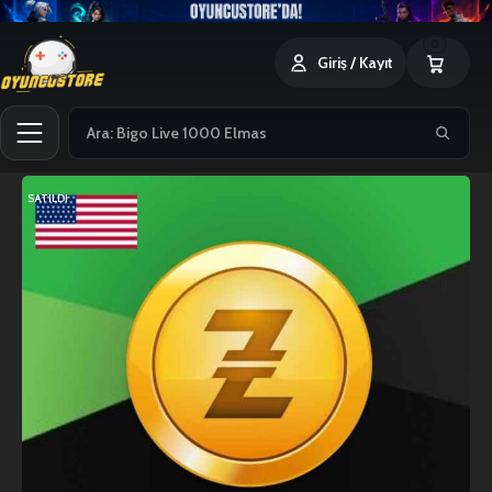
0
Giriş / Kayıt
SATILDI