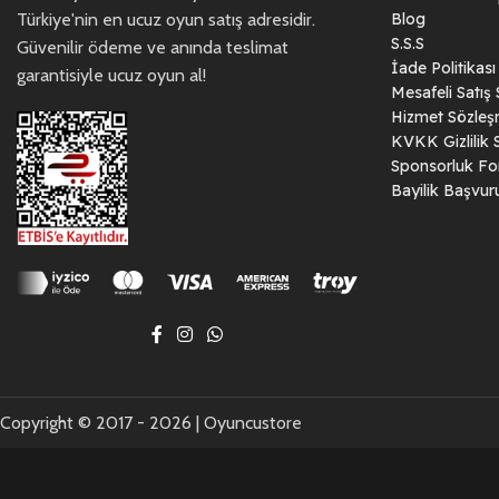
Türkiye'nin en ucuz oyun satış adresidir.
Blog
S.S.S
Güvenilir ödeme ve anında teslimat
İade Politikası
garantisiyle ucuz oyun al!
Mesafeli Satış
Hizmet Sözleş
KVKK Gizlilik 
Sponsorluk F
Bayilik Başvu
Copyright © 2017 - 2026 | Oyuncustore