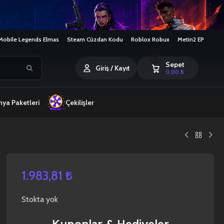
Mobile Legends Elmas
Steam Cüzdan Kodu
Roblox Robux
Metin2 EP
0
Sepet
Giriş / Kayıt
0,00
₺
ya Paketleri
Çekilişler
1.983,81
₺
Stokta yok