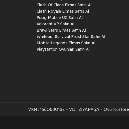
Clash Of Clans Elmas Satın Al
Clash Royale Elmas Satın Al
Pubg Mobile UC Satın Al
Valorant VP Satın Al
Brawl Stars Elmas Satın Al
Whiteout Survival Frost Star Satın Al
Mobile Legends Elmas Satın Al
Playstation Oyunları Satın Al
VKN : 1660880182 - VD : ZİYAPAŞA - Oyuncustore