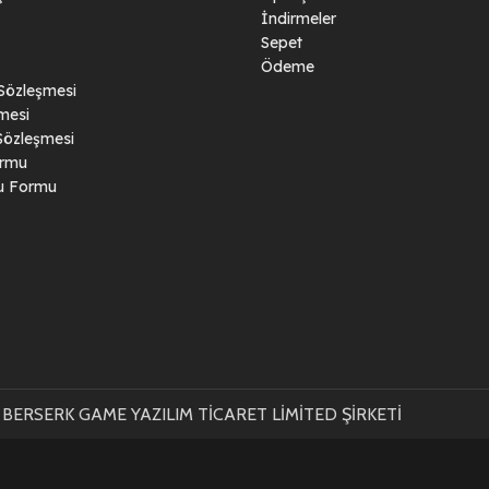
İndirmeler
Sepet
Ödeme
 Sözleşmesi
mesi
Sözleşmesi
ormu
ru Formu
BERSERK GAME YAZILIM TİCARET LİMİTED ŞİRKETİ