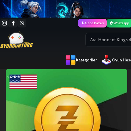
Gece Pazarı
Whatsapp
Kategoriler
Oyun Hesa
SATILDI