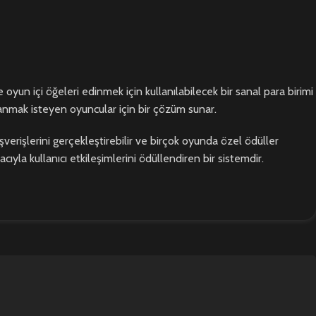
oyun içi öğeleri edinmek için kullanılabilecek bir sanal para birimi
zanmak isteyen oyuncular için bir çözüm sunar.
şverişlerini gerçekleştirebilir ve birçok oyunda özel ödüller
ıyla kullanıcı etkileşimlerini ödüllendiren bir sistemdir.