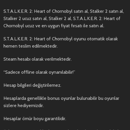
S.T.A.L.K.E.R. 2: Heart of Chornobyl satın al, Stalker 2 satın al,
Stalker 2 ucuz satın al, Stalker 2 al, S.T.A.L.K.E.R. 2: Heart of
Chornobyl ucuz ve en uygun fiyat fırsatı ile satın al.
S.T.A.L.K.E.R. 2: Heart of Chornobyl oyunu otomatik olarak
hemen teslim edilmektedir.
Steam hesabı olarak verilmektedir.
“Sadece offline olarak oynanılabilir!”
Hesap bilgileri değiştirilemez.
Hesaplarda genellikle bonus oyunlar bulunabilir bu oyunlar
sizlere hediyemizdir.
Hesaplar ömür boyu garantilidir.