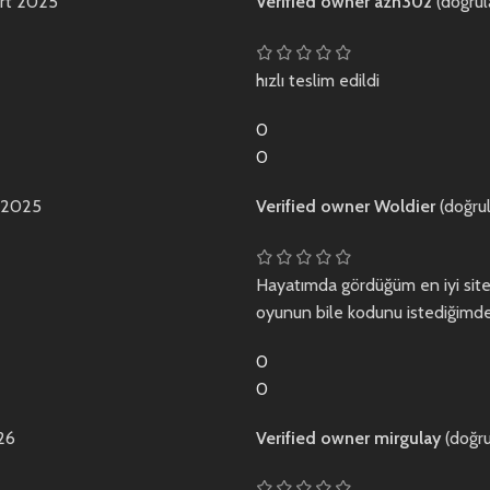
rt 2025
Verified owner
azn302
(doğrul
hızlı teslim edildi
0
0
 2025
Verified owner
Woldier
(doğrul
Hayatımda gördüğüm en iyi site d
oyunun bile kodunu istediğimde
0
0
26
Verified owner
mirgulay
(doğru