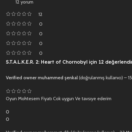
12 yorum
12
0
0
0
0
S.T.A.L.K.E.R. 2: Heart of Chornobyl
için 12 değerlend
Verified owner
muhammed şenkal
(doğrulanmış kullanıcı)
–
15
Oyun Mohtesem Fiyatı Cok uygun Ve tavsıye ederim
0
0