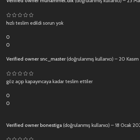
Verified owner
muhammet.dik
(doğrulanmış kullanıcı)
–
23 Ma
hızlı teslim edildi sorun yok
0
0
Verified owner
snc_master
(doğrulanmış kullanıcı)
–
20 Kasım
göz açıp kapayıncaya kadar teslim ettiler
0
0
Verified owner
bonestiga
(doğrulanmış kullanıcı)
–
18 Ocak 20