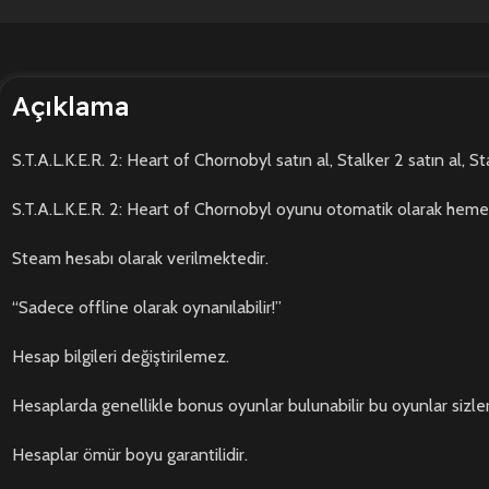
Açıklama
S.T.A.L.K.E.R. 2: Heart of Chornobyl satın al, Stalker 2 satın al, St
S.T.A.L.K.E.R. 2: Heart of Chornobyl oyunu otomatik olarak heme
Steam hesabı olarak verilmektedir.
“Sadece offline olarak oynanılabilir!”
Hesap bilgileri değiştirilemez.
Hesaplarda genellikle bonus oyunlar bulunabilir bu oyunlar sizle
Hesaplar ömür boyu garantilidir.