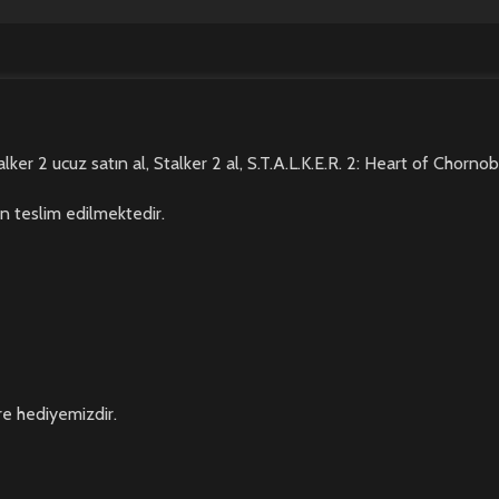
alker 2 ucuz satın al, Stalker 2 al, S.T.A.L.K.E.R. 2: Heart of Chornoby
n teslim edilmektedir.
re hediyemizdir.