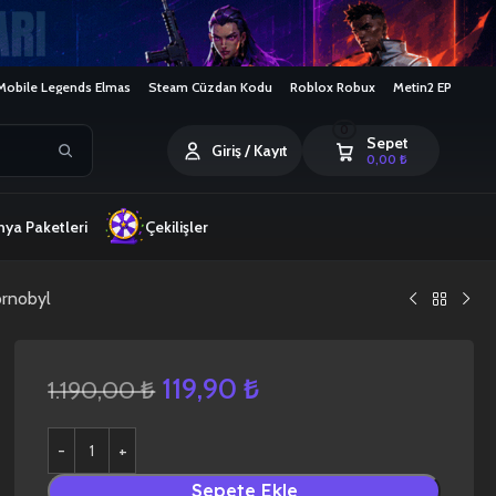
Mobile Legends Elmas
Steam Cüzdan Kodu
Roblox Robux
Metin2 EP
0
Sepet
Giriş / Kayıt
0,00
₺
ya Paketleri
Çekilişler
ornobyl
119,90
₺
1.190,00
₺
Sepete Ekle