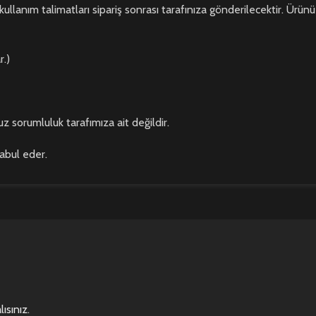
kullanım talimatları sipariş sonrası tarafınıza gönderilecektir. Ürünü
r.)
z sorumluluk tarafımıza ait değildir.
kabul eder.
ısınız
.