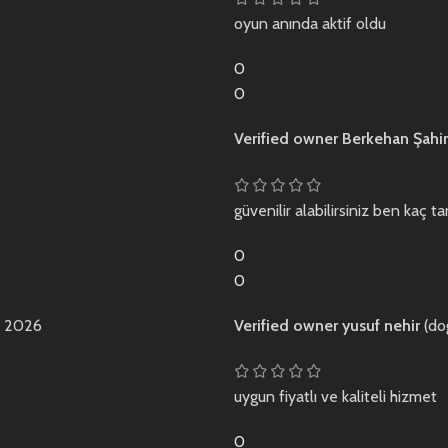
oyun anında aktif oldu
0
0
Verified owner
Berkehan Şahi
güvenilir alabilirsiniz ben kaç
0
0
n 2026
Verified owner
yusuf nehir
(do
uygun fiyatlı ve kaliteli hizmet
0