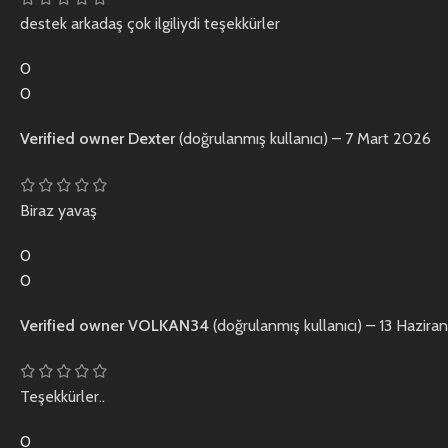
destek arkadaş çok ilgiliydi teşekkürler
0
0
Verified owner
Dexter
(doğrulanmış kullanıcı)
–
7 Mart 2026
Biraz yavaş
0
0
Verified owner
VOLKAN34
(doğrulanmış kullanıcı)
–
13 Hazira
Teşekkürler..
0