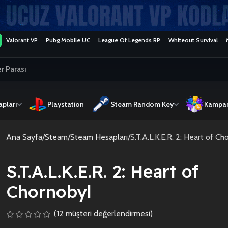
Valorant VP
Pubg Mobile UC
League Of Legends RP
Whiteout Survival
pları
Playstation
Steam Random Key
Kampan
Ana Sayfa
Steam
Steam Hesapları
S.T.A.L.K.E.R. 2: Heart of Ch
S.T.A.L.K.E.R. 2: Heart of
Chornobyl
(
12
müşteri değerlendirmesi)