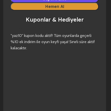
Hemen Al
Kuponlar & Hediyeler
yaz10
forza horizon 4
forza horizon 5
"yaz10" kupon kodu aktif! Tüm oyunlarda geçerli
%10 ek indirim ile oyun keyfi yaşa! Sınırlı süre aktif
kalacaktır.