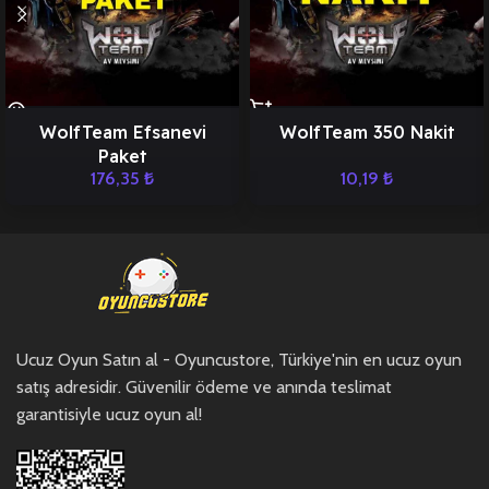
WolfTeam Efsanevi
WolfTeam 350 Nakit
Paket
176,35
₺
10,19
₺
Ucuz Oyun Satın al - Oyuncustore, Türkiye'nin en ucuz oyun
satış adresidir. Güvenilir ödeme ve anında teslimat
garantisiyle ucuz oyun al!