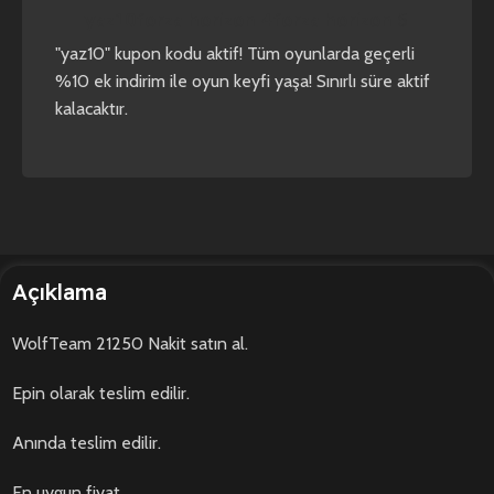
yaz10
forza horizon 4
forza horizon 5
"yaz10" kupon kodu aktif! Tüm oyunlarda geçerli
%10 ek indirim ile oyun keyfi yaşa! Sınırlı süre aktif
kalacaktır.
Açıklama
WolfTeam 21250 Nakit satın al.
Epin olarak teslim edilir.
Anında teslim edilir.
En uygun fiyat.