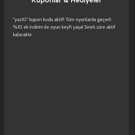
Kuponlar & Hediyeler
yaz10
forza horizon 4
forza horizon 5
"yaz10" kupon kodu aktif! Tüm oyunlarda geçerli
%10 ek indirim ile oyun keyfi yaşa! Sınırlı süre aktif
kalacaktır.