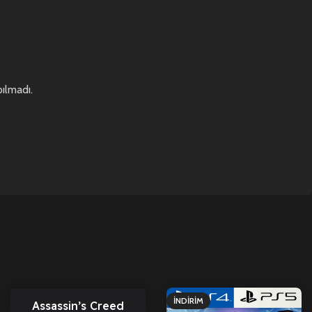
ılmadı.
İNDIRIM
İNDIRIM
Assassin’s Creed