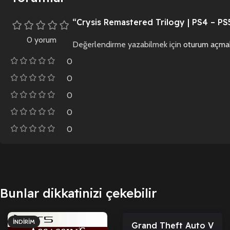
“Crysis Remastered Trilogy | PS4 – PS5”
0 yorum
Değerlendirme yazabilmek için
oturum açmal
0
0
0
0
0
Bunlar dikkatinizi çekebilir
İNDIRIM
İNDIRIM
Grand Theft Auto V