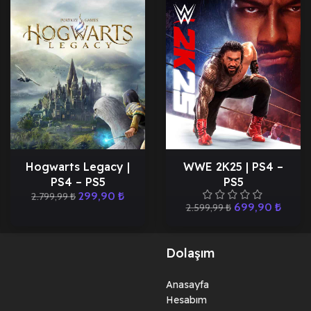
Hogwarts Legacy |
WWE 2K25 | PS4 –
PS4 – PS5
PS5
299,90
₺
2.799,99
₺
699,90
₺
2.599,99
₺
Dolaşım
Anasayfa
Hesabım