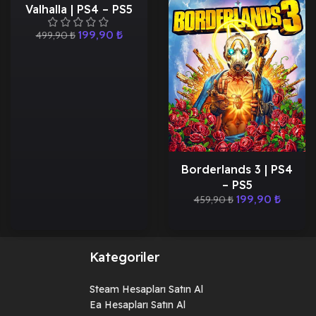
Valhalla | PS4 – PS5
199,90
₺
499,90
₺
Borderlands 3 | PS4
– PS5
199,90
₺
459,90
₺
Kategoriler
Steam Hesapları Satın Al
Ea Hesapları Satın Al