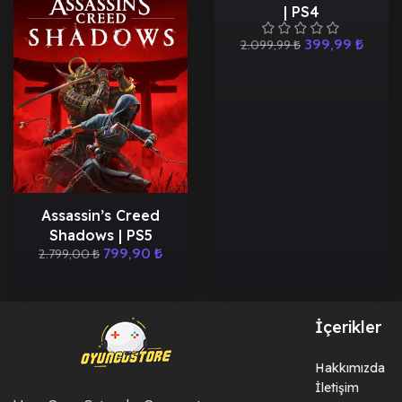
| PS4
399,99
₺
2.099,99
₺
Assassin’s Creed
Shadows | PS5
799,90
₺
2.799,00
₺
İçerikler
Hakkımızda
İletişim