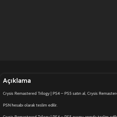
Açıklama
Crysis Remastered Trilogy | PS4 – PS5 satın al, Crysis Remastere
PSN hesabı olarak teslim edilir.
Crysis Remastered Trilogy | PS4 – PS5 oyunu anında teslim edil