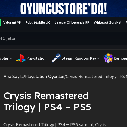
Valorant VP
Pubg Mobile UC
League Of Legends RP
Whiteout Survival
pları
Playstation
Steam Random Key
Kampan
Ana Sayfa
Playstation Oyunları
Crysis Remastered Trilogy | PS
Crysis Remastered
Trilogy | PS4 – PS5
Crysis Remastered Trilogy | PS4 – PS5 satın al, Crysis