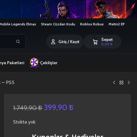
Mobile Legends Elmas
Steam Cüzdan Kodu
Roblox Robux
Metin2 EP
0
Sepet
Giriş / Kayıt
0,00
₺
ya Paketleri
Çekilişler
4 – PS5
399,90
₺
1.749,90
₺
Stokta yok