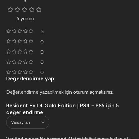
5
5 yorum
5
0
0
0
0
Değerlendirme yap
Değerlendirme yazabilmek için
oturum açmalısınız
.
Resident Evil 4 Gold Edition | PS4 – PS5
için 5
değerlendirme
Verified owner
Muhammed Alater
(doğrulanmış kullanıcı)
–