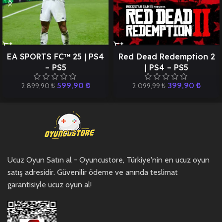
EA SPORTS FC™ 25 | PS4
Red Dead Redemption 2
– PS5
| PS4 – PS5
599,90
₺
399,90
₺
2.899,90
₺
2.099,99
₺
Ucuz Oyun Satın al - Oyuncustore, Türkiye'nin en ucuz oyun
satış adresidir. Güvenilir ödeme ve anında teslimat
garantisiyle ucuz oyun al!