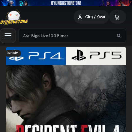
0
Giriş / Kayıt
İNDIRIM