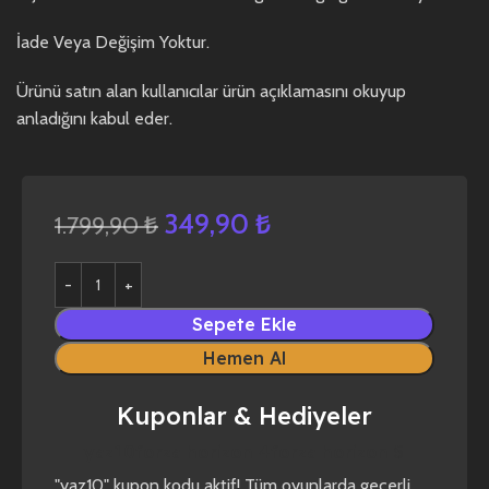
İade Veya Değişim Yoktur.
Ürünü satın alan kullanıcılar ürün açıklamasını okuyup
anladığını kabul eder.
349,90
₺
1.799,90
₺
Sepete Ekle
Hemen Al
Kuponlar & Hediyeler
yaz10
forza horizon 4
forza horizon 5
"yaz10" kupon kodu aktif! Tüm oyunlarda geçerli