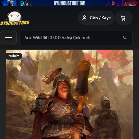
0
Giriş / Kayıt
İNDIRIM