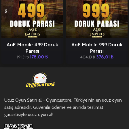
AoE Mobile 499 Doruk
AoE Mobile 999 Doruk
Parası
Parası
178,00
₺
376,01
₺
191,31
₺
404,13
₺
Ucuz Oyun Satın al - Oyuncustore, Türkiye'nin en ucuz oyun
satış adresidir. Güvenilir ödeme ve anında teslimat
garantisiyle ucuz oyun al!