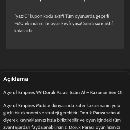
yaz10
forza horizon 4
forza horizon 5
"yaz10" kupon kodu aktif! Tüm oyunlarda geçerli
%10 ek indirim ile oyun keyfi yaşa! Sınırlı süre aktif
kalacaktır.
Açıklama
Age of Empires 99 Doruk Parası Satın Al – Kazanan Sen Ol!
Age of Empires Mobile
dünyasında zafer kazanmanın yolu
güçlü bir ekonomi ve strateji gerektirir.
Doruk Parası satın al
diyerek, kaynaklarınızı hızla biriktirebilir ve oyun içindeki tüm
avantajlardan faydalanabilirsiniz. Doruk Parası, oyun hızınızı