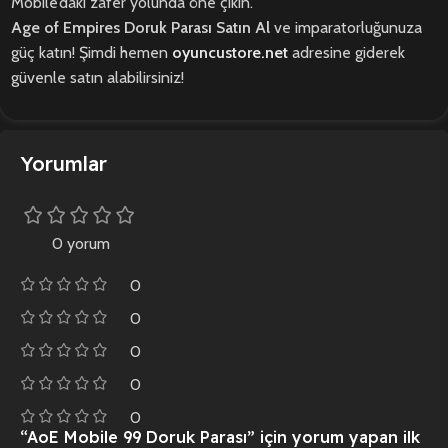
Mobile’daki zafer yolunda öne çıkın.
Age of Empires Doruk Parası Satın Al
ve imparatorluğunuza
güç katın! Şimdi hemen
oyuncustore.net
adresine giderek
güvenle satın alabilirsiniz!
Yorumlar
0 yorum
0
0
0
0
0
“AoE Mobile 99 Doruk Parası” için yorum yapan ilk