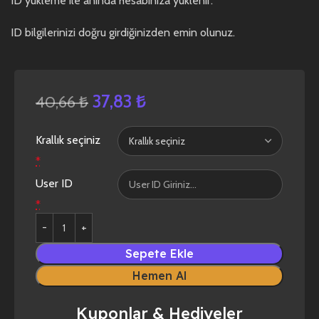
ID yükleme ile anında hesabınıza yüklenir.
ID bilgilerinizi doğru girdiğinizden emin olunuz.
37,83
₺
40,66
₺
Krallık seçiniz
*
User ID
*
Sepete Ekle
Hemen Al
Kuponlar & Hediyeler