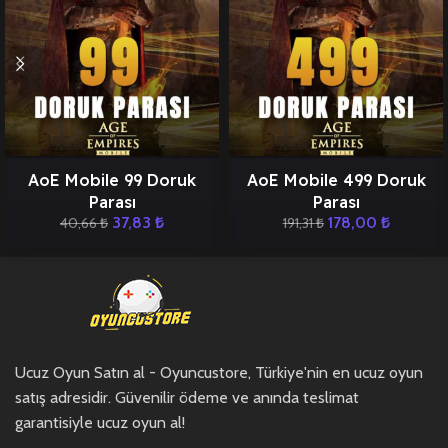
AoE Mobile 99 Doruk
AoE Mobile 499 Doruk
Parası
Parası
37,83
₺
178,00
₺
40,66
₺
191,31
₺
Ucuz Oyun Satın al - Oyuncustore, Türkiye'nin en ucuz oyun
satış adresidir. Güvenilir ödeme ve anında teslimat
garantisiyle ucuz oyun al!