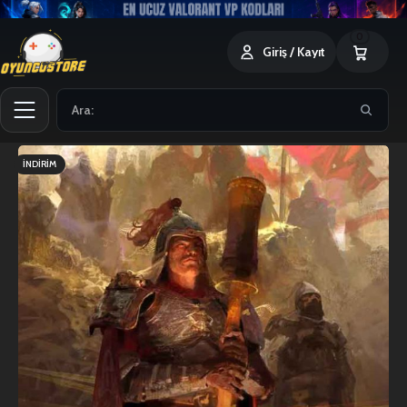
0
Giriş / Kayıt
İNDIRIM