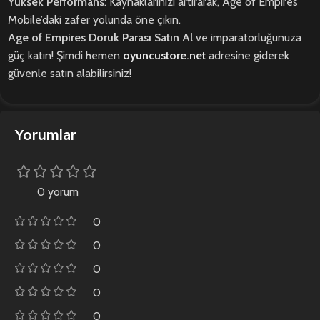
Yüksek Performans
: Kaynaklarınızı artırarak, Age of Empires
Mobile’daki zafer yolunda öne çıkın.
Age of Empires Doruk Parası Satın Al
ve imparatorluğunuza
güç katın! Şimdi hemen
oyuncustore.net
adresine giderek
güvenle satın alabilirsiniz!
Yorumlar
0 yorum
0
0
0
0
0