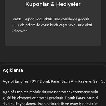
Kuponlar & Hediyeler
yaz10
forza horizon 4
forza horizon 5
"yaz10" kupon kodu aktif! Tüm oyunlarda geçerli
%10 ek indirim ile oyun keyfi yaşa! Sınırlı süre aktif
kalacaktır.
Açıklama
Age of Empires 9999 Doruk Parası Satın Al – Kazanan Sen Ol!
Age of Empires Mobile
dünyasında zafer kazanmanın yolu
güçlü bir ekonomi ve strateji gerektirir.
Doruk Parası satın al
diyerek, kaynaklarınızı hızla biriktirebilir ve oyun içindeki tüm