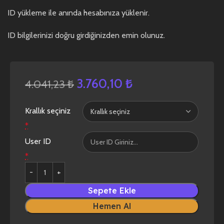
ID yükleme ile anında hesabınıza yüklenir.
ID bilgilerinizi doğru girdiğinizden emin olunuz.
3.760,10
₺
4.041,23
₺
Krallık seçiniz
*
User ID
*
Sepete Ekle
Hemen Al