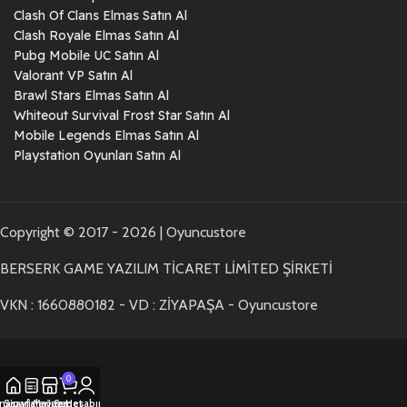
Clash Of Clans Elmas Satın Al
Clash Royale Elmas Satın Al
Pubg Mobile UC Satın Al
Valorant VP Satın Al
Brawl Stars Elmas Satın Al
Whiteout Survival Frost Star Satın Al
Mobile Legends Elmas Satın Al
Playstation Oyunları Satın Al
Copyright © 2017 - 2026 | Oyuncustore
BERSERK GAME YAZILIM TİCARET LİMİTED ŞİRKETİ
VKN : 1660880182 - VD : ZİYAPAŞA - Oyuncustore
0
nasayfa
Siparişlerim
Mağaza
Sepet
Hesabım