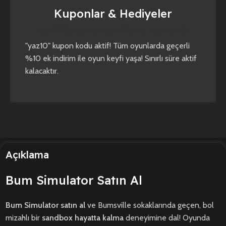
Kuponlar & Hediyeler
yaz10
forza horizon 4
forza horizon 5
"yaz10" kupon kodu aktif! Tüm oyunlarda geçerli
%10 ek indirim ile oyun keyfi yaşa! Sınırlı süre aktif
kalacaktır.
Açıklama
Bum Simulator Satın Al
Bum Simulator satın al
ve Bumsville sokaklarında geçen, bol
mizahlı bir
sandbox hayatta kalma
deneyimine dal! Oyunda