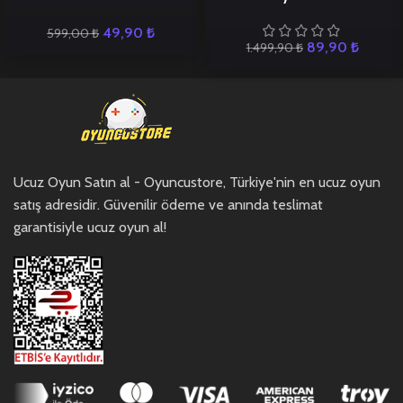
49,90
₺
599,00
₺
89,90
₺
1.499,90
₺
Ucuz Oyun Satın al - Oyuncustore, Türkiye'nin en ucuz oyun
satış adresidir. Güvenilir ödeme ve anında teslimat
garantisiyle ucuz oyun al!