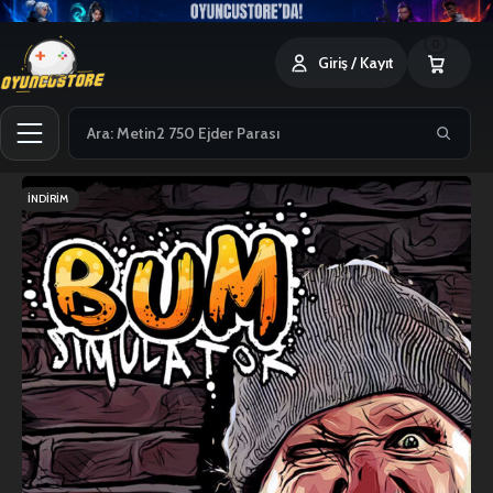
0
Giriş / Kayıt
İNDIRIM