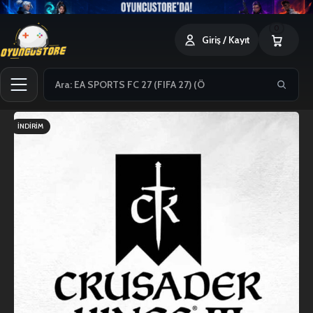
0
Giriş / Kayıt
İNDIRIM