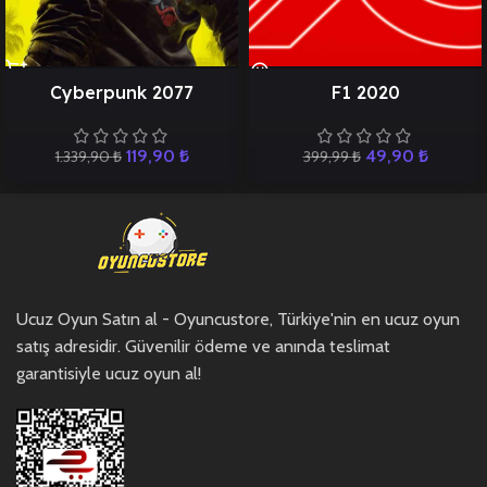
Cyberpunk 2077
F1 2020
119,90
₺
49,90
₺
1.339,90
₺
399,99
₺
Ucuz Oyun Satın al - Oyuncustore, Türkiye'nin en ucuz oyun
satış adresidir. Güvenilir ödeme ve anında teslimat
garantisiyle ucuz oyun al!