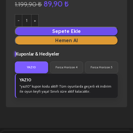
89,90
₺
1.199,90
₺
Sepete Ekle
Hemen Al
Kuponlar & Hediyeler
YAZ10
Forza Horizon 4
Forza Horizon 5
YAZ10
"yaz10" kupon kodu aktif! Tüm oyunlarda geçerli ek indirim
ile oyun keyfi yaşa! Sınırlı süre aktif kalacaktır.