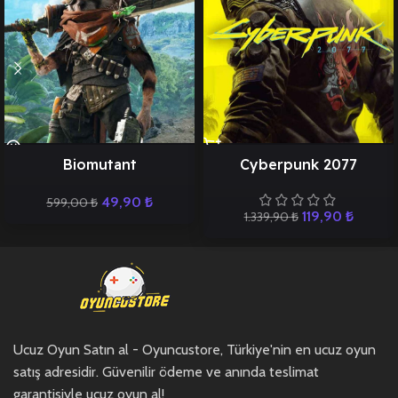
Biomutant
Cyberpunk 2077
49,90
₺
599,00
₺
119,90
₺
1.339,90
₺
Ucuz Oyun Satın al - Oyuncustore, Türkiye'nin en ucuz oyun
satış adresidir. Güvenilir ödeme ve anında teslimat
garantisiyle ucuz oyun al!