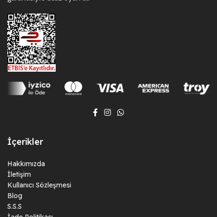
İçerikler
Hakkımızda
İletişim
Kullanıcı Sözleşmesi
Blog
S.S.S
İade Politikası