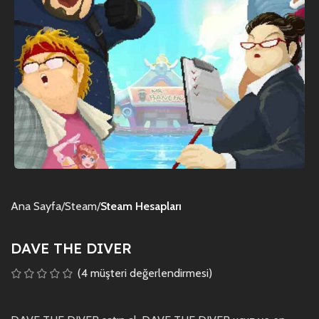
Ana Sayfa
Steam
Steam Hesapları
DAVE THE DIVER
(
4
müşteri değerlendirmesi)