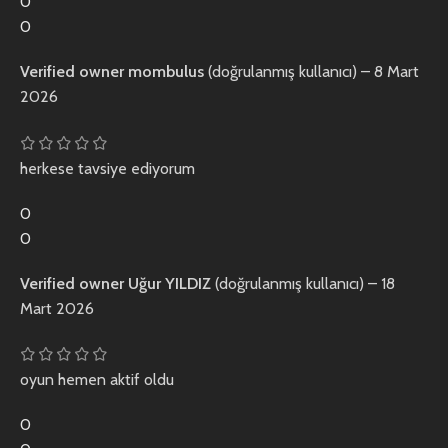
0
0
Verified owner
mombulus
(doğrulanmış kullanıcı)
–
8 Mart
2026
herkese tavsiye ediyorum
0
0
Verified owner
Uğur YILDIZ
(doğrulanmış kullanıcı)
–
18
Mart 2026
oyun hemen aktif oldu
0