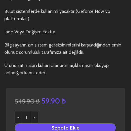
Bulut sistemlerde kullanımı yasaktır (Geforce Now vb
platformlar.)
İade Veya Değişim Yoktur.
Bilgisayarınızın sistem gereksinimlerini karşıladığından emin
olunuz sorumluluk tarafımıza ait değildir.
Ürünü satın alan kullanıcılar ürün açıklamasını okuyup
anladığını kabul eder.
59,90
₺
549,90
₺
Sepete Ekle