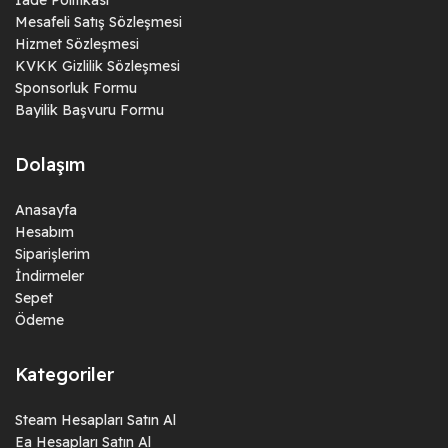
Mesafeli Satış Sözleşmesi
Hizmet Sözleşmesi
KVKK Gizlilik Sözleşmesi
Sponsorluk Formu
Bayilik Başvuru Formu
Dolaşım
Anasayfa
Hesabım
Siparişlerim
İndirmeler
Sepet
Ödeme
Kategoriler
Steam Hesapları Satın Al
Ea Hesapları Satın Al