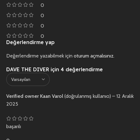
0
0
0
0
Değerlendirme yap
Değerlendirme yazabilmek için
oturum açmalısınız
.
DAVE THE DIVER
için 4 değerlendirme
Verified owner
Kaan Varol
(doğrulanmış kullanıcı)
–
12 Aralık
2025
başarılı