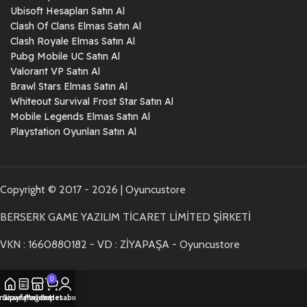
Ubisoft Hesapları Satın Al
Clash Of Clans Elmas Satın Al
Clash Royale Elmas Satın Al
Pubg Mobile UC Satın Al
Valorant VP Satın Al
Brawl Stars Elmas Satın Al
Whiteout Survival Frost Star Satın Al
Mobile Legends Elmas Satın Al
Playstation Oyunları Satın Al
Copyright © 2017 - 2026 | Oyuncustore
BERSERK GAME YAZILIM TİCARET LİMİTED ŞİRKETİ
VKN : 1660880182 - VD : ZİYAPAŞA - Oyuncustore
0
nasayfa
Siparişlerim
Mağaza
Sepet
Hesabım