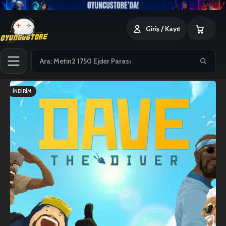
0
Giriş / Kayıt
İNDIRIM