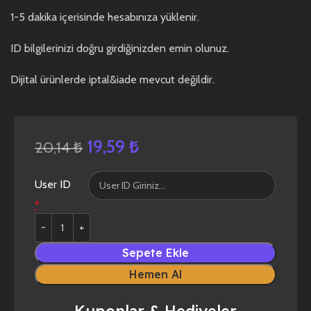
1-5 dakika içerisinde hesabınıza yüklenir.
ID bilgilerinizi doğru girdiğinizden emin olunuz.
Dijital ürünlerde iptal&iade mevcut değildir.
19,59
₺
20,14
₺
User ID
*
Sepete Ekle
Hemen Al
Kuponlar & Hediyeler