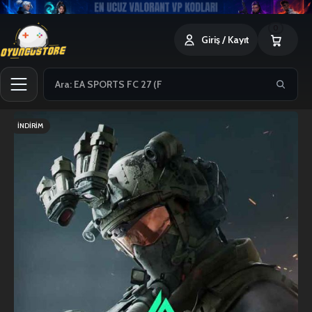
0
Giriş / Kayıt
İNDIRIM