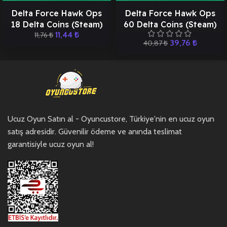
Delta Force Hawk Ops
Delta Force Hawk Ops
18 Delta Coins (Steam)
60 Delta Coins (Steam)
11,44
₺
11,76
₺
39,76
₺
40,87
₺
Ucuz Oyun Satın al - Oyuncustore, Türkiye'nin en ucuz oyun
satış adresidir. Güvenilir ödeme ve anında teslimat
garantisiyle ucuz oyun al!