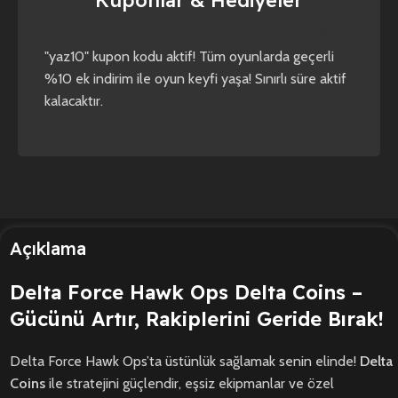
yaz10
forza horizon 4
forza horizon 5
"yaz10" kupon kodu aktif! Tüm oyunlarda geçerli
%10 ek indirim ile oyun keyfi yaşa! Sınırlı süre aktif
kalacaktır.
Açıklama
Delta Force Hawk Ops Delta Coins –
Gücünü Artır, Rakiplerini Geride Bırak!
Delta Force Hawk Ops’ta üstünlük sağlamak senin elinde!
Delta
Coins
ile stratejini güçlendir, eşsiz ekipmanlar ve özel