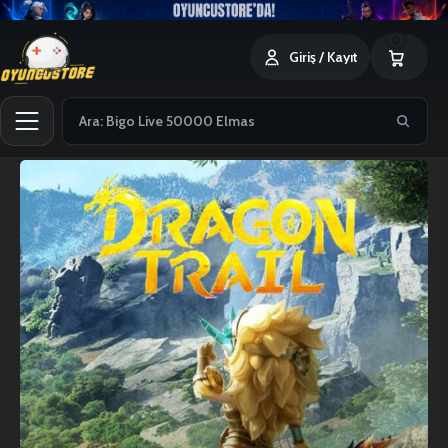
0
Giriş / Kayıt