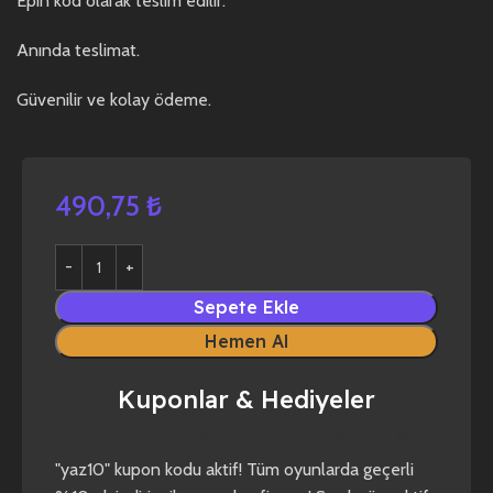
Epin kod olarak teslim edilir.
Anında teslimat.
Güvenilir ve kolay ödeme.
490,75
₺
Sepete Ekle
Hemen Al
Kuponlar & Hediyeler
yaz10
forza horizon 4
forza horizon 5
"yaz10" kupon kodu aktif! Tüm oyunlarda geçerli