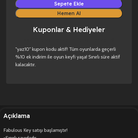
Sepete Ekle
Hemen Al
Kuponlar & Hediyeler
yaz10
forza horizon 4
forza horizon 5
"yaz10" kupon kodu aktif! Tüm oyunlarda geçerli
%10 ek indirim ile oyun keyfi yaşa! Sınırlı süre aktif
kalacaktır.
Açıklama
Fabulous Key satışı başlamıştır!
-Sınırlı sayıdadır.