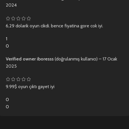
2024
6,29 dolarik oyun cikdi. bence fiyatina gore cok iyi.
1
0
Verified owner
iboresss
(doğrulanmış kullanıcı)
–
17 Ocak
2025
9.99$ oyun çıktı gayet iyi
0
0