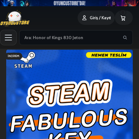
0
Giriş / Kayıt
İNDIRIM