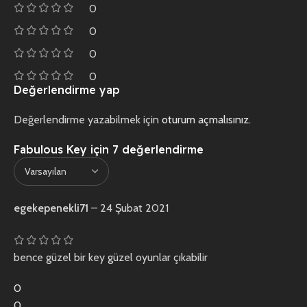
0
0
0
0
Değerlendirme yap
Değerlendirme yazabilmek için
oturum açmalısınız
.
Fabulous Key
için 7 değerlendirme
egekepenekli71
–
24 Şubat 2021
bence güzel bir key güzel oyunlar çıkabilir
0
0