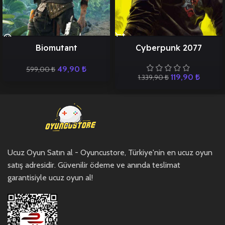
Biomutant
Cyberpunk 2077
49,90
₺
599,00
₺
119,90
₺
1.339,90
₺
Ucuz Oyun Satın al - Oyuncustore, Türkiye'nin en ucuz oyun
satış adresidir. Güvenilir ödeme ve anında teslimat
garantisiyle ucuz oyun al!