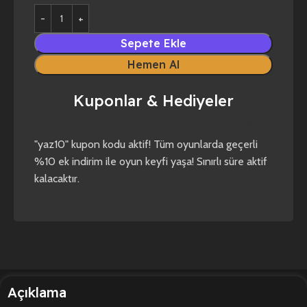
Sepete Ekle
Hemen Al
Kuponlar & Hediyeler
yaz10
forza horizon 4
forza horizon 5
"yaz10" kupon kodu aktif! Tüm oyunlarda geçerli
%10 ek indirim ile oyun keyfi yaşa! Sınırlı süre aktif
kalacaktır.
Açıklama