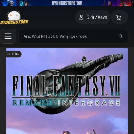
0
Giriş / Kayıt
İNDIRIM