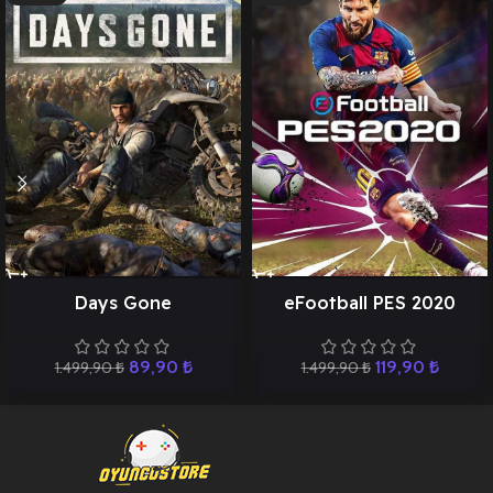
Days Gone
eFootball PES 2020
89,90
₺
119,90
₺
1.499,90
₺
1.499,90
₺