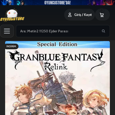
0
Giriş / Kayıt
İNDIRIM
SATILDI