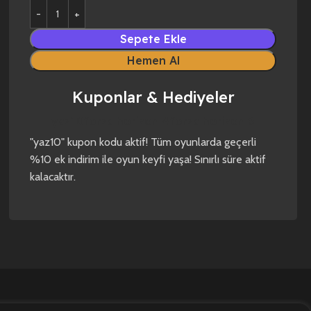
Sepete Ekle
Hemen Al
Kuponlar & Hediyeler
yaz10
forza horizon 4
forza horizon 5
"yaz10" kupon kodu aktif! Tüm oyunlarda geçerli
%10 ek indirim ile oyun keyfi yaşa! Sınırlı süre aktif
kalacaktır.