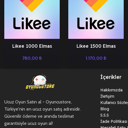
Likee 1000 Elmas
Likee 1500 Elmas
780,00
₺
1.170,00
₺
İçerikler
Hakkımızda
İletişim
Ucuz Oyun Satın al - Oyuncustore,
Kullanıcı Sözl
Türkiye'nin en ucuz oyun satış adresidir.
Blog
S.S.S
Güvenilir ödeme ve anında teslimat
İade Politikası
garantisiyle ucuz oyun al!
Mesafeli Satış