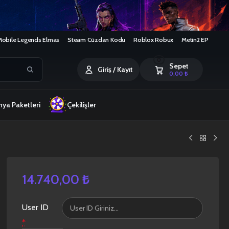
Mobile Legends Elmas
Steam Cüzdan Kodu
Roblox Robux
Metin2 EP
0
Sepet
Giriş / Kayıt
0,00
₺
ya Paketleri
Çekilişler
14.740,00
₺
User ID
*