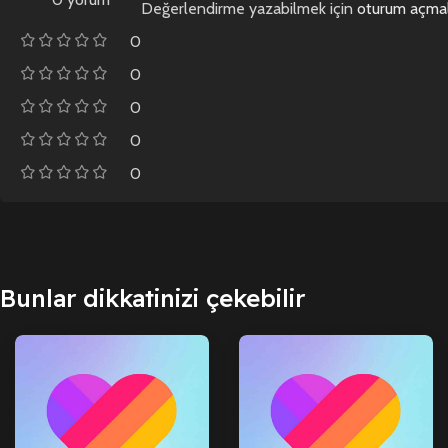
Değerlendirme yazabilmek için
oturum açmal
0
0
0
0
0
Bunlar dikkatinizi çekebilir