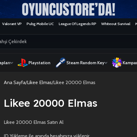
Valorant VP
Pubg Mobile UC
League Of Legends RP
Whiteout Survival
pları
Playstation
Steam Random Key
Kampan
Ana Sayfa
Likee Elmas
Likee 20000 Elmas
Likee 20000 Elmas
Likee 20000 Elmas Satın Al
ID Yükleme ile anında hesabınıza yüklenir.