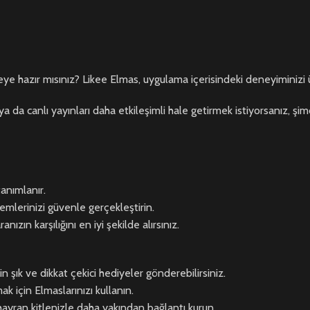
e hazır mısınız? Likee Elmas, uygulama içerisindeki deneyiminizi üs
k ya da canlı yayınları daha etkileşimli hale getirmek istiyorsanız,
anımlanır.
mlerinizi güvenle gerçekleştirin.
ın karşılığını en iyi şekilde alırsınız.
in şık ve dikkat çekici hediyeler gönderebilirsiniz.
 için Elmaslarınızı kullanın.
 hayran kitlenizle daha yakından bağlantı kurun.