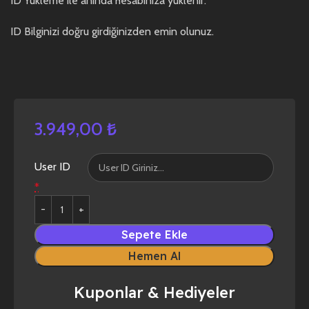
ID Yükleme ile anında hesabınıza yüklenir.
ID Bilginizi doğru girdiğinizden emin olunuz.
3.949,00
₺
User ID
*
Sepete Ekle
Hemen Al
Kuponlar & Hediyeler