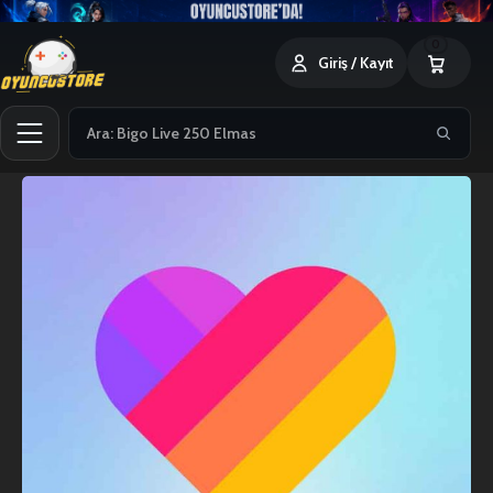
0
Giriş / Kayıt