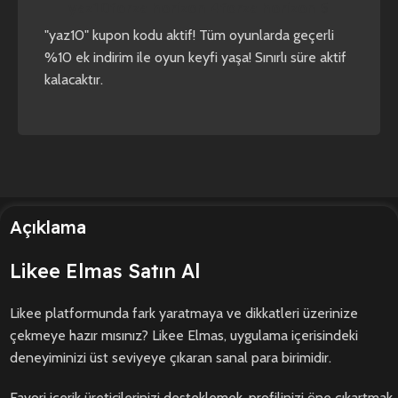
yaz10
forza horizon 4
forza horizon 5
"yaz10" kupon kodu aktif! Tüm oyunlarda geçerli
%10 ek indirim ile oyun keyfi yaşa! Sınırlı süre aktif
kalacaktır.
Açıklama
Likee Elmas Satın Al
Likee platformunda fark yaratmaya ve dikkatleri üzerinize
çekmeye hazır mısınız? Likee Elmas, uygulama içerisindeki
deneyiminizi üst seviyeye çıkaran sanal para birimidir.
Favori içerik üreticilerinizi desteklemek, profilinizi öne çıkartmak