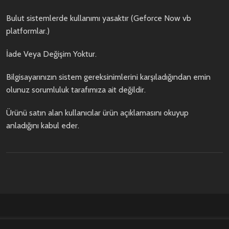
Bulut sistemlerde kullanımı yasaktır (Geforce Now vb
platformlar.)
İade Veya Değişim Yoktur.
Bilgisayarınızın sistem gereksinimlerini karşıladığından emin
olunuz sorumluluk tarafımıza ait değildir.
Ürünü satın alan kullanıcılar ürün açıklamasını okuyup
anladığını kabul eder.