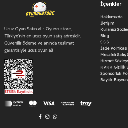
İçerikler
Hakkımızda
İletişim
Ucuz Oyun Satın al - Oyuncustore,
Kullanıcı Sözl
Türkiye'nin en ucuz oyun satış adresidir.
Blog
S.S.S
Güvenilir ödeme ve anında teslimat
İade Politikası
garantisiyle ucuz oyun al!
Mesafeli Satış
Hizmet Sözleş
KVKK Gizlilik 
Sponsorluk F
Bayilik Başvu