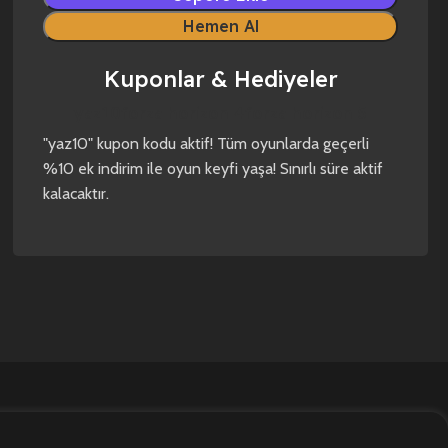
Hemen Al
Kuponlar & Hediyeler
yaz10
forza horizon 4
forza horizon 5
"yaz10" kupon kodu aktif! Tüm oyunlarda geçerli
%10 ek indirim ile oyun keyfi yaşa! Sınırlı süre aktif
kalacaktır.