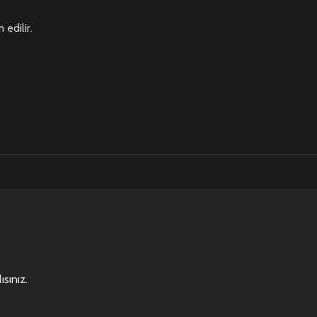
edilir.
ısınız
.