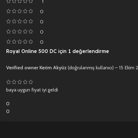
1
0
0
0
0
Royal Online 500 DC
için 1 değerlendirme
Verified owner
Kerim Akyüz
(doğrulanmış kullanıcı)
–
15 Ekim 
baya uygun fiyat iyi geldi
0
0