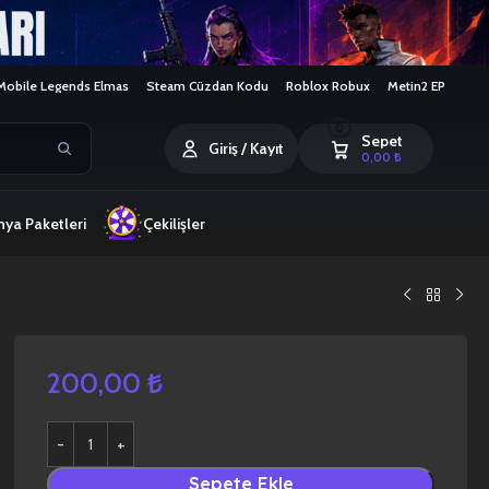
Mobile Legends Elmas
Steam Cüzdan Kodu
Roblox Robux
Metin2 EP
0
Sepet
Giriş / Kayıt
0,00
₺
ya Paketleri
Çekilişler
200,00
₺
Sepete Ekle