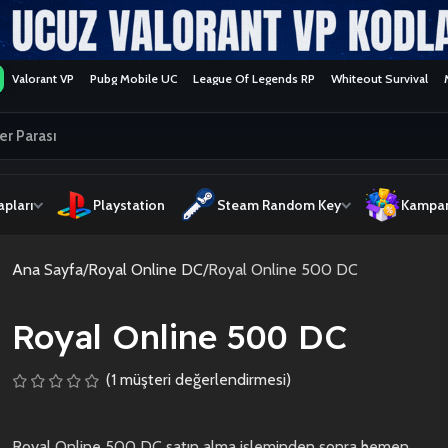
Valorant VP
Pubg Mobile UC
League Of Legends RP
Whiteout Survival
pları
Playstation
Steam Random Key
Kampan
Ana Sayfa
Royal Online DC
Royal Online 500 DC
Royal Online 500 DC
(
1
müşteri değerlendirmesi)
Royal Online 500 DC satın alma işleminden sonra hemen