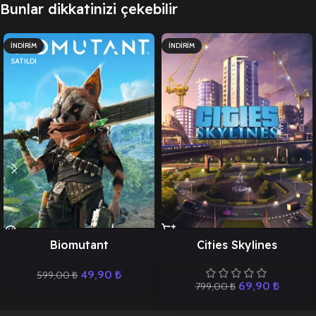
Bunlar dikkatinizi çekebilir
İNDIRIM
İNDIRIM
SATILDI
Biomutant
Cities Skylines
49,90
₺
599,00
₺
69,90
₺
799,00
₺