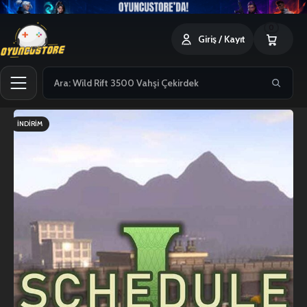
0
Giriş / Kayıt
İNDIRIM