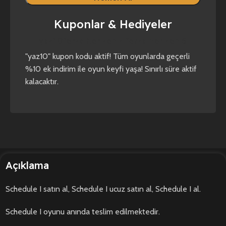
Kuponlar & Hediyeler
yaz10
forza horizon 4
forza horizon 5
"yaz10" kupon kodu aktif! Tüm oyunlarda geçerli
%10 ek indirim ile oyun keyfi yaşa! Sınırlı süre aktif
kalacaktır.
Açıklama
Schedule I satın al, Schedule I ucuz satın al, Schedule I al.
Schedule I oyunu anında teslim edilmektedir.